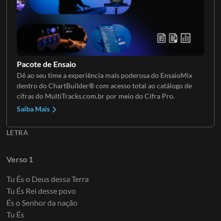
Guitarra 4
Pacote de Ensaio
Dê ao seu time a experiência mais poderosa do EnsaioMix
dentro do ChartBuilder® com acesso total ao catálogo de
Guitarra 5
cifras do MultiTracks.com.br por meio do Cifra Pro.
Saiba Mais
LETRA
Guitarra 6
Verso 1
Tu És o Deus dessa Terra
Tu És Rei desse povo
És o Senhor da nação
Tu És