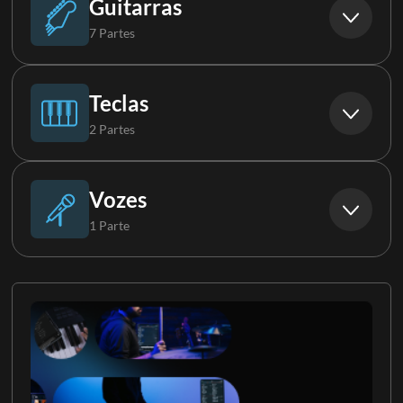
Guitarras
7 Partes
Violão
Teclas
2 Partes
Guitarra
Piano
Vozes
1 Parte
Guitarra 2
Órgão
Tenor
Guitarra 3