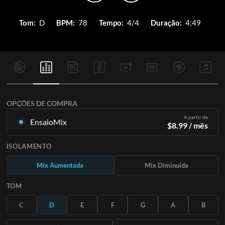
Tom:
D
BPM:
78
Tempo:
4/4
Duração:
4:49
OPÇÕES DE COMPRA
A partir de
EnsaioMix
$
8.99
/ mês
Mixagens criadas a partir da gravação original. Disponível em
ISOLAMENTO
todas as 12 tonalidades com mixagens Up e Minus para cada
parte mais a música original.
Mix Aumentada
Mix Diminuída
Saiba Mais
TOM
ASSINE
C
D
E
F
G
A
B