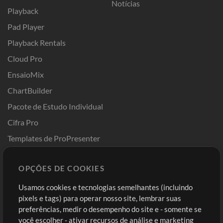
Notícias
Playback
Pad Player
Playback Rentals
Cloud Pro
EnsaioMix
ChartBuilder
Pacote de Estudo Individual
Cifra Pro
Templates de ProPresenter
Sounds
OPÇÕES DE COOKIES
Loja
Conta
Usamos cookies e tecnologias semelhantes (incluindo
Comprar Créditos
Entre
pixels e tags) para operar nosso site, lembrar suas
preferências, medir o desempenho do site e - somente se
Conteúdo Grátis
Cadastre-se
você escolher - ativar recursos de análise e marketing