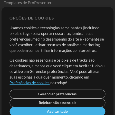
Templates de ProPresenter
Sounds
OPÇÕES DE COOKIES
Loja
Conta
Usamos cookies e tecnologias semelhantes (incluindo
Comprar Créditos
Entre
pixels e tags) para operar nosso site, lembrar suas
preferências, medir o desempenho do site e - somente se
Conteúdo Grátis
Cadastre-se
você escolher - ativar recursos de análise e marketing
Solicite uma Música
Ir ao carrinho
que podem compartilhar informações com terceiros.
Os cookies não essenciais e os pixels de tracks são
Extras
desativados, a menos que você clique em Aceitar tudo ou
Sessões
os ative em Gerenciar preferências. Você pode alterar
Envie seu conteúdo
suas escolhas a qualquer momento, clicando em
Preferências de cookies
no rodapé.
Playlist
MT Conference
Gerenciar preferências
Rejeitar não essenciais
Aceitar tudo