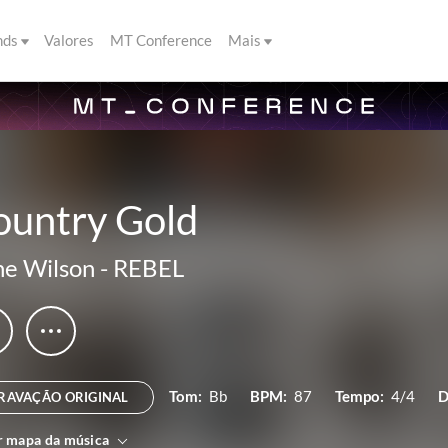
nds
Valores
MT Conference
Mais
ountry Gold
e Wilson
-
REBEL
Tom:
Bb
BPM:
87
Tempo:
4/4
D
RAVAÇÃO ORIGINAL
r mapa da música