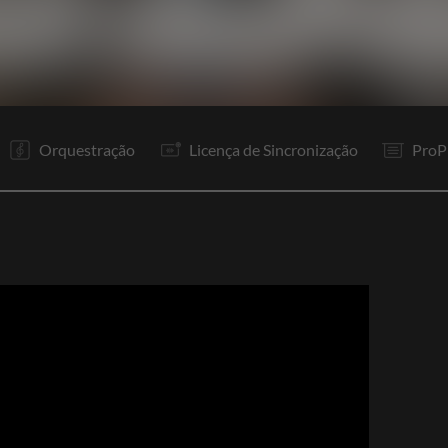
V1
V2
C
Ta
V3
C
B
C
Rf
E
Orquestração
Licença de Sincronização
ProP