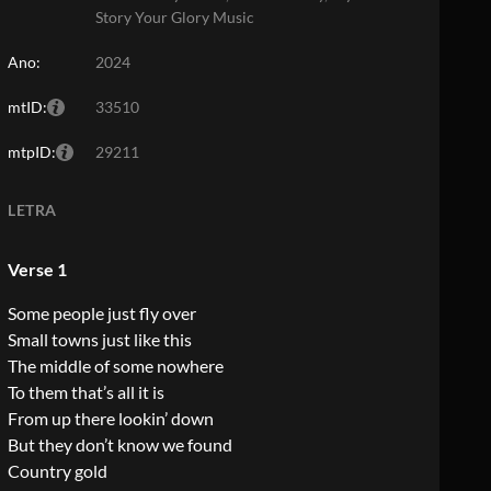
Story Your Glory Music
Ano:
2024
mtID:
33510
mtpID:
29211
LETRA
Verse 1
Some people just fly over
Small towns just like this
The middle of some nowhere
To them that’s all it is
From up there lookin’ down
But they don’t know we found
Country gold