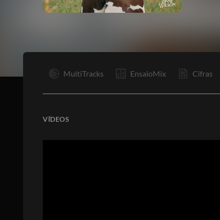
I
MultiTracks
EnsaioMix
Cifras
VÍDEOS