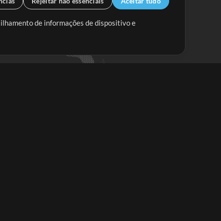
ncias
Rejeitar não essenciais
Aceitar tudo
tilhamento de informações de dispositivo e
Mix Aumentada
Mix Diminuída
Começar
ssine a
newsletter do Multitracks.com.br
Assine
em alguma dúvida?
eja nossas Perguntas Frequentes ou fale com nosso
ime de suporte