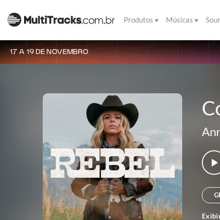
Produtos
Músicas
Sou
17 A 19 DE NOVEMBRO
C
Ann
G
Exibi