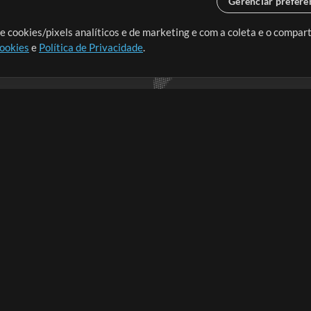
Gerenciar preferê
o o mundo, criando recursos
e cookies/pixels analíticos e de marketing e com a coleta e o compar
cookies
e
Política de Privacidade
.
realmente importa.
Loja
Conta
A
Comprar Créditos
Entre
Conteúdo Grátis
Cadastre-se
Solicite uma Música
Ir ao carrinho
T
V
Extras
t
Sessões