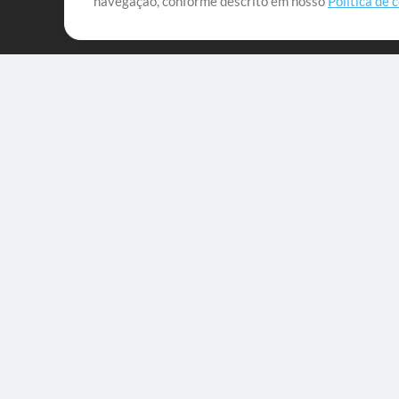
navegação, conforme descrito em nosso
Política de 
que lhes permitam maximizar seu tempo para o que 
Mix Aumentada
Produtos
Recursos
MultiTracks One
Músicas
Pacote Ao Vivo
Lidere Bem
Pacote de Ensaio
Treinamento
Licença de Sincronização
Empresa
MT Complete
Sobre
Licenças para Igrejas
Carreiras
Tracks
Notícias
Playback