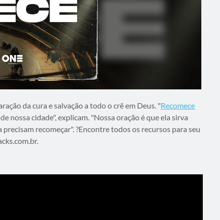
aração da cura e salvação a todo o crê em Deus. "
Recomece
e nossa cidade", explicam. "Nossa oração é que ela sirva
 precisam recomeçar". ?Encontre todos os recursos para seu
acks.com.br.