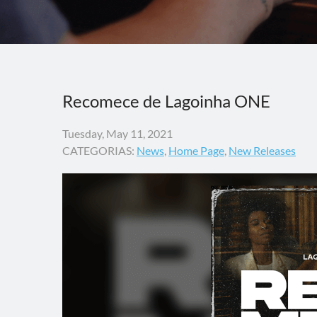
Recomece de Lagoinha ONE
Tuesday, May 11, 2021
CATEGORIAS:
News
,
Home Page
,
New Releases