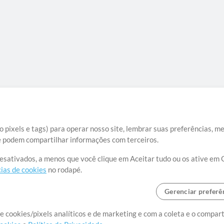
 pixels e tags) para operar nosso site, lembrar suas preferências, m
ue podem compartilhar informações com terceiros.
desativados, a menos que você clique em Aceitar tudo ou os ative em 
ias de cookies
no rodapé.
Gerenciar preferê
o o mundo, criando recursos
e cookies/pixels analíticos e de marketing e com a coleta e o compar