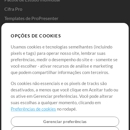
Cifra Pro
Templates de ProPresenter
Sounds
OPÇÕES DE COOKIES
Loja
Conta
Usamos cookies e tecnologias semelhantes (incluindo
Comprar Créditos
Entre
pixels e tags) para operar nosso site, lembrar suas
preferências, medir o desempenho do site e - somente se
Conteúdo Grátis
Cadastre-se
você escolher - ativar recursos de análise e marketing
Solicite uma Música
Ir ao carrinho
que podem compartilhar informações com terceiros.
Os cookies não essenciais e os pixels de tracks são
Extras
desativados, a menos que você clique em Aceitar tudo ou
Sessões
os ative em Gerenciar preferências. Você pode alterar
Envie seu conteúdo
suas escolhas a qualquer momento, clicando em
Preferências de cookies
no rodapé.
Playlist
MT Conference
Gerenciar preferências