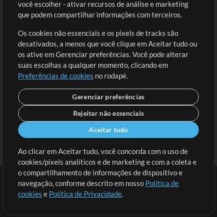
você escolher - ativar recursos de análise e marketing
Solicite uma Música
Ir ao carrinho
que podem compartilhar informações com terceiros.
Os cookies não essenciais e os pixels de tracks são
Extras
desativados, a menos que você clique em Aceitar tudo ou
Sessões
os ative em Gerenciar preferências. Você pode alterar
Envie seu conteúdo
suas escolhas a qualquer momento, clicando em
Preferências de cookies
no rodapé.
Playlist
MT Conference
Gerenciar preferências
Rejeitar não essenciais
Aceitar tudo
Ao clicar em Aceitar tudo, você concorda com o uso de
cookies/pixels analíticos e de marketing e com a coleta e
o compartilhamento de informações de dispositivo e
navegação, conforme descrito em nosso
Política de
cookies
e
Política de Privacidade
.
Termos
|
Política de Privacidade
|
Preferências de cookies
|
Contato