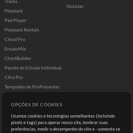
Tracks
Notícias
Playback
Pad Player
Playback Rentals
Cloud Pro
EnsaioMix
ChartBuilder
Pacote de Estudo Individual
Cifra Pro
Templates de ProPresenter
Sounds
OPÇÕES DE COOKIES
Loja
Conta
Usamos cookies e tecnologias semelhantes (incluindo
Comprar Créditos
Entre
pixels e tags) para operar nosso site, lembrar suas
preferências, medir o desempenho do site e - somente se
Conteúdo Grátis
Cadastre-se