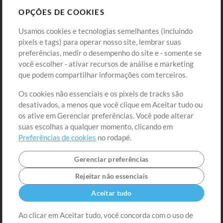
OPÇÕES DE COOKIES
Loja
Conta
Usamos cookies e tecnologias semelhantes (incluindo
Comprar Créditos
Entre
pixels e tags) para operar nosso site, lembrar suas
preferências, medir o desempenho do site e - somente se
Conteúdo Grátis
Cadastre-se
você escolher - ativar recursos de análise e marketing
Solicite uma Música
Ir ao carrinho
que podem compartilhar informações com terceiros.
Os cookies não essenciais e os pixels de tracks são
Extras
desativados, a menos que você clique em Aceitar tudo ou
Sessões
os ative em Gerenciar preferências. Você pode alterar
Envie seu conteúdo
suas escolhas a qualquer momento, clicando em
Preferências de cookies
no rodapé.
Playlist
MT Conference
Gerenciar preferências
Rejeitar não essenciais
Aceitar tudo
Ao clicar em Aceitar tudo, você concorda com o uso de