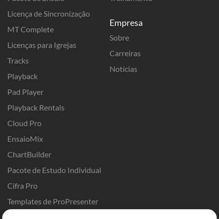
Licença de Sincronização
Empresa
MT Complete
Sobre
Licenças para Igrejas
Carreiras
Tracks
Notícias
Playback
Pad Player
Playback Rentals
Cloud Pro
EnsaioMix
ChartBuilder
Pacote de Estudo Individual
Cifra Pro
Templates de ProPresenter
Sounds