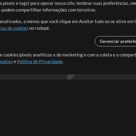
 pixels e tags) para operar nosso site, lembrar suas preferências, m
ue podem compartilhar informações com terceiros.
desativados, a menos que você clique em Aceitar tudo ou os ative em 
ias de cookies
no rodapé.
Gerenciar preferê
o o mundo, criando recursos
e cookies/pixels analíticos e de marketing e com a coleta e o compar
cookies
e
Política de Privacidade
.
realmente importa.
Loja
Conta
A
Comprar Créditos
Entre