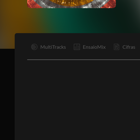
Rp
MultiTracks
EnsaioMix
Cifras