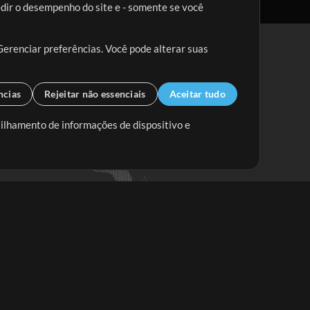
edir o desempenho do site e - somente se você
Gerenciar preferências. Você pode alterar suas
ncias
Rejeitar não essenciais
Aceitar tudo
tilhamento de informações de dispositivo e
Mix Aumentada
Mix Diminuída
Começar
ssine a
newsletter do Multitracks.com.br
Assine