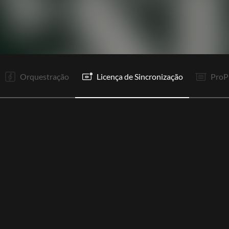
R1
Rp
R1
Re
R1
Re
V1
V1
R2
Re
V2
V3
Orquestração
Licença de Sincronização
ProP