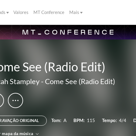
nds
Valores
MT Conference
Mais
me See (Radio Edit)
ah Stampley
-
Come See (Radio Edit)
Tom:
A
BPM:
115
Tempo:
4/4
D
RAVAÇÃO ORIGINAL
r mapa da música