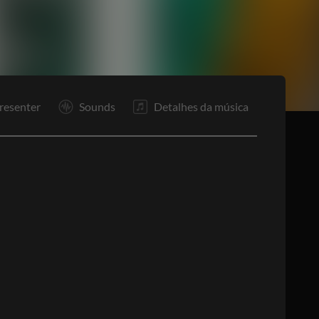
V4
V5
In
V1
Rp
P
F
resenter
Sounds
Detalhes da música