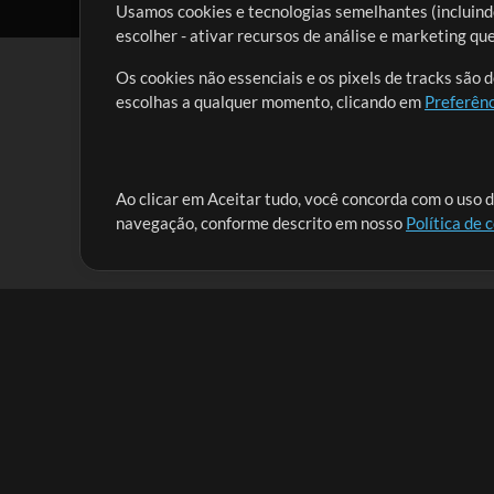
Usamos cookies e tecnologias semelhantes (incluindo
escolher - ativar recursos de análise e marketing q
Os cookies não essenciais e os pixels de tracks são 
escolhas a qualquer momento, clicando em
Preferênc
Nossa missão é atender aos líderes de louvor em tod
Ao clicar em Aceitar tudo, você concorda com o uso d
navegação, conforme descrito em nosso
Política de 
que lhes permitam maximizar seu tempo para o que 
Mix Aumentada
Produtos
Recursos
MultiTracks One
Músicas