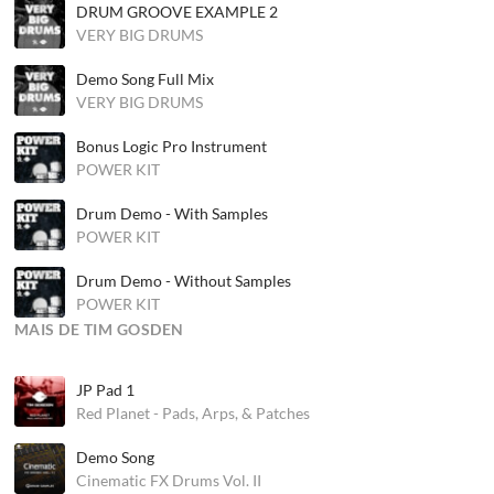
DRUM GROOVE EXAMPLE 2
VERY BIG DRUMS
Demo Song Full Mix
VERY BIG DRUMS
Bonus Logic Pro Instrument
POWER KIT
Drum Demo - With Samples
POWER KIT
Drum Demo - Without Samples
POWER KIT
MAIS DE TIM GOSDEN
JP Pad 1
Red Planet - Pads, Arps, & Patches
Demo Song
Cinematic FX Drums Vol. II