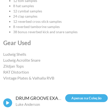
12 tom samples
8 hat samples
12 cymbal samples
24 clap samples
12 reverbed cross stick samples
8 reverbed tamborine samples
38 bonus reverbed kick and snare samples
Gear Used
Ludwig Shells
Ludwig Acrolite Snare
Zildjan Tops
RAT Distortion
Vintage Plates & Valhalla RVB
DRUM GROOVE EXAMPLE 1 - With Samples
Apenas na Coleção
Luke Anderson