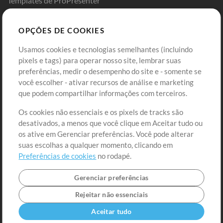
Templates de ProPresenter
Sounds
OPÇÕES DE COOKIES
Loja
Conta
Usamos cookies e tecnologias semelhantes (incluindo
Comprar Créditos
Entre
pixels e tags) para operar nosso site, lembrar suas
preferências, medir o desempenho do site e - somente se
Conteúdo Grátis
Cadastre-se
você escolher - ativar recursos de análise e marketing
Solicite uma Música
Ir ao carrinho
que podem compartilhar informações com terceiros.
Os cookies não essenciais e os pixels de tracks são
Extras
desativados, a menos que você clique em Aceitar tudo ou
Sessões
os ative em Gerenciar preferências. Você pode alterar
Envie seu conteúdo
suas escolhas a qualquer momento, clicando em
Preferências de cookies
no rodapé.
Playlist
MT Conference
Gerenciar preferências
Rejeitar não essenciais
Aceitar tudo