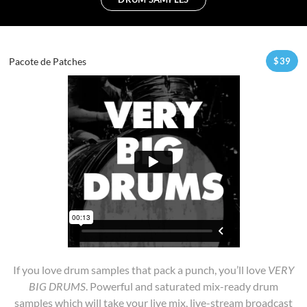
Pacote de Patches
$
39
If you love drum samples that pack a punch, you’ll love
VERY
BIG DRUMS
.
Powerful and saturated mix-ready drum
samples which will take your live mix, live-stream broadcast