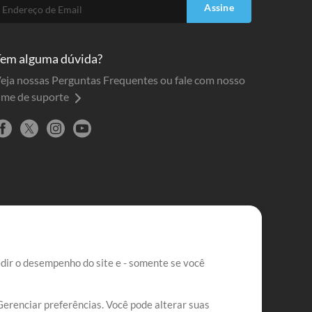
Assine
em alguma dúvida?
eja nossas Perguntas Frequentes ou fale com nosso
ime de suporte
edir o desempenho do site e - somente se você
Gerenciar preferências. Você pode alterar suas