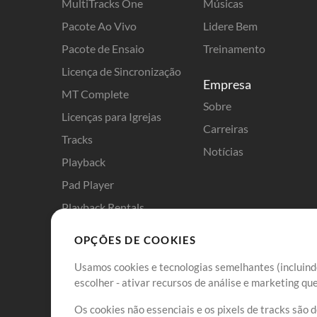
MultiTracks One
Músicas
Pacote Ao Vivo
Lidere Bem
Pacote de Ensaio
Treinamento
Licença de Sincronização
Empresa
MT Complete
Sobre
Licenças para Igrejas
Carreiras
Tracks
Notícias
Playback
Pad Player
Playback Rentals
Cloud Pro
OPÇÕES DE COOKIES
EnsaioMix
Usamos cookies e tecnologias semelhantes (incluindo
ChartBuilder
escolher - ativar recursos de análise e marketing q
Pacote de Estudo Individual
Os cookies não essenciais e os pixels de tracks são 