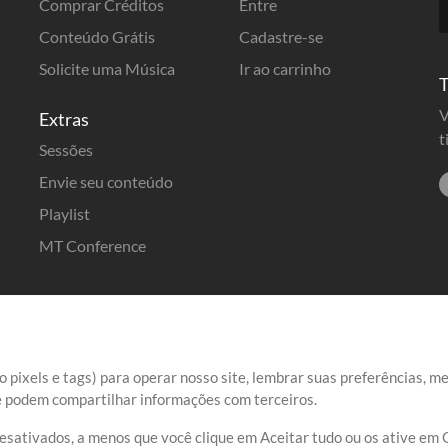
Comprar Créditos
Entre
Conteúdo Grátis
Cadastre-se
Solicite uma Música
Ir ao carrinho
T
V
Extras
t
Sessões
Envie seu conteúdo
Playlist
MT Conference
 pixels e tags) para operar nosso site, lembrar suas preferências, m
ue podem compartilhar informações com terceiros.
desativados, a menos que você clique em Aceitar tudo ou os ative em 