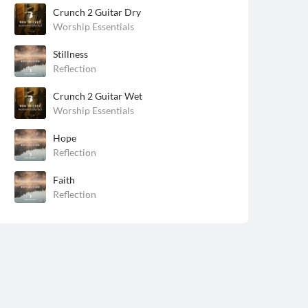
Crunch 2 Guitar Dry
Worship Essentials
Stillness
Reflection
Crunch 2 Guitar Wet
Worship Essentials
Hope
Reflection
Faith
Reflection