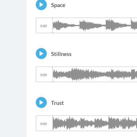
Space
0:00
Stillness
0:00
Trust
0:00