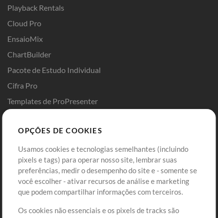
Playback Rentals
Cloud Pro
EnsaioMix
ChartBuilder
Pacote de Estudo Individual
Cifra Pro
Templates de ProPresenter
Sounds
OPÇÕES DE COOKIES
Loja
Conta
Usamos cookies e tecnologias semelhantes (incluindo
Comprar Créditos
Entre
pixels e tags) para operar nosso site, lembrar suas
preferências, medir o desempenho do site e - somente se
Conteúdo Grátis
Cadastre-se
você escolher - ativar recursos de análise e marketing
Solicite uma Música
Ir ao carrinho
que podem compartilhar informações com terceiros.
Os cookies não essenciais e os pixels de tracks são
Extras