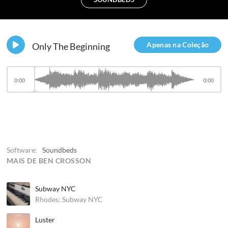
Apenas na Coleção
Only The Beginning
0:00
0:00
Software:
Soundbeds
MAIS DE BEN CROSSON
Subway NYC
Rhodes: Subway NYC
Luster