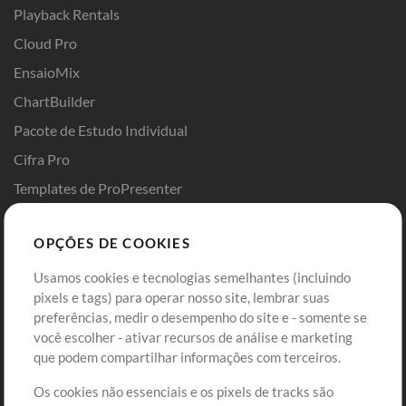
Playback Rentals
Cloud Pro
EnsaioMix
ChartBuilder
Pacote de Estudo Individual
Cifra Pro
Templates de ProPresenter
Sounds
OPÇÕES DE COOKIES
Loja
Conta
Usamos cookies e tecnologias semelhantes (incluindo
Comprar Créditos
Entre
pixels e tags) para operar nosso site, lembrar suas
preferências, medir o desempenho do site e - somente se
Conteúdo Grátis
Cadastre-se
você escolher - ativar recursos de análise e marketing
Solicite uma Música
Ir ao carrinho
que podem compartilhar informações com terceiros.
Os cookies não essenciais e os pixels de tracks são
Extras