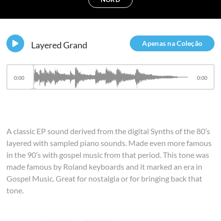
Apenas na Coleção
Layered Grand
0:00
0:00
A classic EP sound derived from the digital Synths of the 80’s
layered with sampled piano sounds. Made even more famous
in the 90’s with gospel music from that period. This tone was
made famous by Roland keyboards and it marked an era in
Gospel Music. Great for nostalgia or for bringing back that
tone.