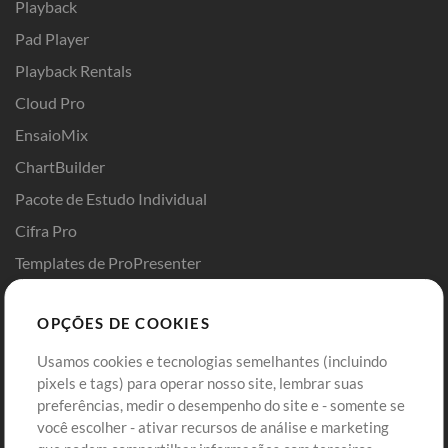
Playback
Pad Player
Playback Rentals
Cloud Pro
EnsaioMix
ChartBuilder
Pacote de Estudo Individual
Cifra Pro
Templates de ProPresenter
Sounds
OPÇÕES DE COOKIES
Loja
Conta
Usamos cookies e tecnologias semelhantes (incluindo
Comprar Créditos
Entre
pixels e tags) para operar nosso site, lembrar suas
preferências, medir o desempenho do site e - somente se
Conteúdo Grátis
Cadastre-se
você escolher - ativar recursos de análise e marketing
Solicite uma Música
Ir ao carrinho