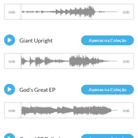
0:00
0:00
Giant Upright
Apenas na Coleção
0:00
0:00
God's Great EP
Apenas na Coleção
0:00
0:00