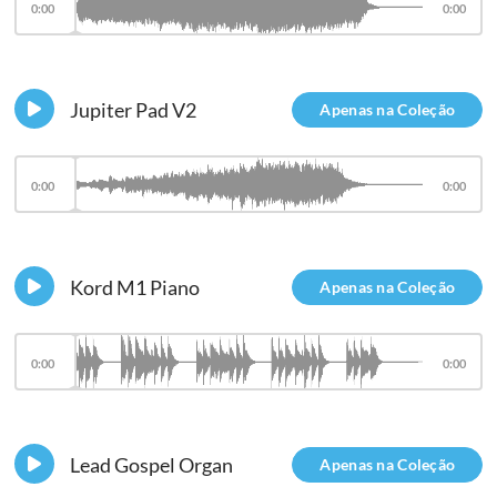
0:00
0:00
Jupiter Pad V2
Apenas na Coleção
0:00
0:00
Kord M1 Piano
Apenas na Coleção
0:00
0:00
Lead Gospel Organ
Apenas na Coleção