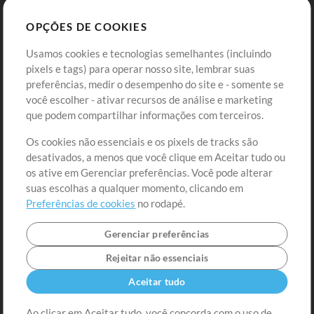
Sounds
OPÇÕES DE COOKIES
Loja
Conta
Usamos cookies e tecnologias semelhantes (incluindo
Comprar Créditos
Entre
pixels e tags) para operar nosso site, lembrar suas
preferências, medir o desempenho do site e - somente se
Conteúdo Grátis
Cadastre-se
você escolher - ativar recursos de análise e marketing
Solicite uma Música
Ir ao carrinho
que podem compartilhar informações com terceiros.
Os cookies não essenciais e os pixels de tracks são
Extras
desativados, a menos que você clique em Aceitar tudo ou
Sessões
os ative em Gerenciar preferências. Você pode alterar
Envie seu conteúdo
suas escolhas a qualquer momento, clicando em
Preferências de cookies
no rodapé.
Playlist
MT Conference
Gerenciar preferências
Rejeitar não essenciais
Aceitar tudo
Ao clicar em Aceitar tudo, você concorda com o uso de