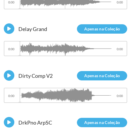
0:00
0:00
Delay Grand
Apenas na Coleção
0:00
0:00
Dirty Comp V2
Apenas na Coleção
0:00
0:00
DrkPno ArpSC
Apenas na Coleção