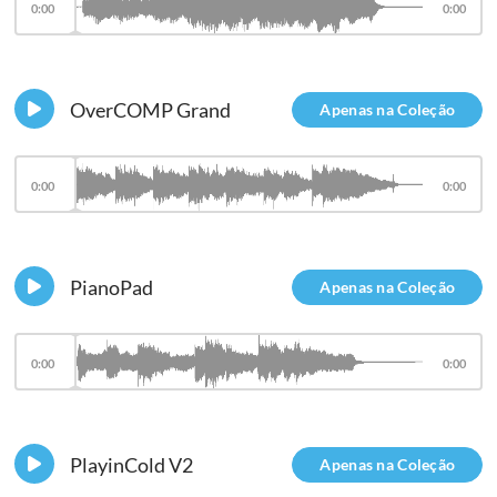
0:00
0:00
OverCOMP Grand
Apenas na Coleção
0:00
0:00
PianoPad
Apenas na Coleção
0:00
0:00
PlayinCold V2
Apenas na Coleção