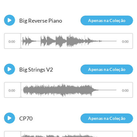
Big Reverse Piano
Apenas na Coleção
0:00
0:00
Big Strings V2
Apenas na Coleção
0:00
0:00
CP70
Apenas na Coleção