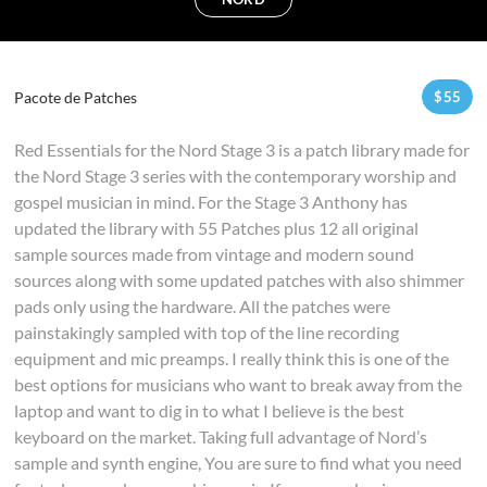
Pacote de Patches
$
55
Red Essentials for the Nord Stage 3 is a patch library made for
the Nord Stage 3 series with the contemporary worship and
gospel musician in mind. For the Stage 3 Anthony has
updated the library with 55 Patches plus 12 all original
sample sources made from vintage and modern sound
sources along with some updated patches with also shimmer
pads only using the hardware. All the patches were
painstakingly sampled with top of the line recording
equipment and mic preamps. I really think this is one of the
best options for musicians who want to break away from the
laptop and want to dig in to what I believe is the best
keyboard on the market. Taking full advantage of Nord’s
sample and synth engine, You are sure to find what you need