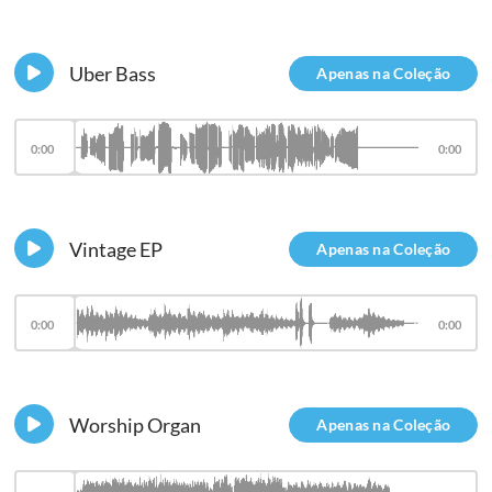
Uber Bass
Apenas na Coleção
0:00
0:00
Vintage EP
Apenas na Coleção
0:00
0:00
Worship Organ
Apenas na Coleção