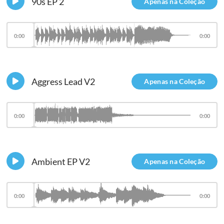
90s EP 2
Apenas na Coleção
0:00
0:00
Aggress Lead V2
Apenas na Coleção
0:00
0:00
Ambient EP V2
Apenas na Coleção
0:00
0:00