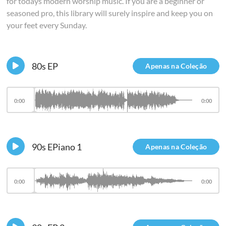
for todays modern worship music. If you are a beginner or
seasoned pro, this library will surely inspire and keep you on
your feet every Sunday.
80s EP
Apenas na Coleção
0:00
0:00
90s EPiano 1
Apenas na Coleção
0:00
0:00