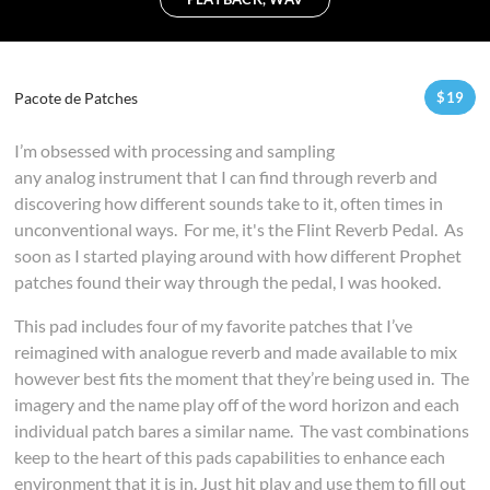
Pacote de Patches
$
19
I’m obsessed with processing and sampling
any analog instrument that I can find through reverb and
discovering how different sounds take to it, often times in
unconventional ways. For me, it's the Flint Reverb Pedal. As
soon as I started playing around with how different Prophet
patches found their way through the pedal, I was hooked.
This pad includes four of my favorite patches that I’ve
reimagined with analogue reverb and made available to mix
however best fits the moment that they’re being used in. The
imagery and the name play off of the word horizon and each
individual patch bares a similar name. The vast combinations
keep to the heart of this pads capabilities to enhance each
environment that it is in. Just hit play and use them to fill out