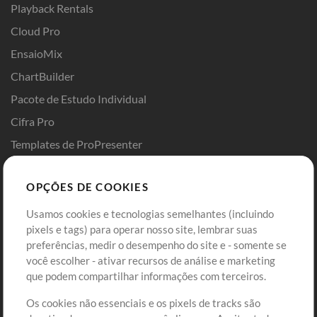
Playback Rentals
Cloud Pro
EnsaioMix
ChartBuilder
Pacote de Estudo Individual
Cifra Pro
Templates de ProPresenter
Sounds
OPÇÕES DE COOKIES
Loja
Conta
Usamos cookies e tecnologias semelhantes (incluindo
Comprar Créditos
Entre
pixels e tags) para operar nosso site, lembrar suas
preferências, medir o desempenho do site e - somente se
Conteúdo Grátis
Cadastre-se
você escolher - ativar recursos de análise e marketing
Solicite uma Música
Ir ao carrinho
que podem compartilhar informações com terceiros.
Os cookies não essenciais e os pixels de tracks são
Extras