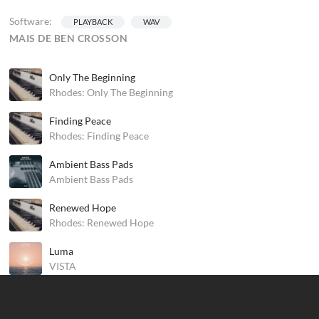
Software:
PLAYBACK
WAV
MAIS DE BEN CROSSON
Only The Beginning
Rhodes: Only The Beginning
Finding Peace
Rhodes: Finding Peace
Ambient Bass Pads
Ambient Bass Pads
Renewed Hope
Rhodes: Renewed Hope
Luma
VISTA