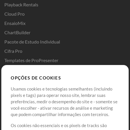
Playback Rentals
Cloud Pro
EnsaioMix
ChartBuilder
Pacote de Estudo Individual
Cifra Pro
Templates de ProPresenter
Sounds
OPÇÕES DE COOKIES
Loja
Conta
Usamos cookies e tecnologias semelhantes (incluindo
Comprar Créditos
Entre
pixels e tags) para operar nosso site, lembrar suas
preferências, medir o desempenho do site e - somente se
Conteúdo Grátis
Cadastre-se
você escolher - ativar recursos de análise e marketing
Solicite uma Música
Ir ao carrinho
que podem compartilhar informações com terceiros.
Os cookies não essenciais e os pixels de tracks são
Extras