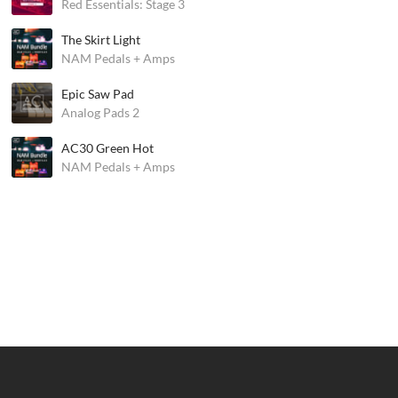
Red Essentials: Stage 3
The Skirt Light
NAM Pedals + Amps
Epic Saw Pad
Analog Pads 2
AC30 Green Hot
NAM Pedals + Amps