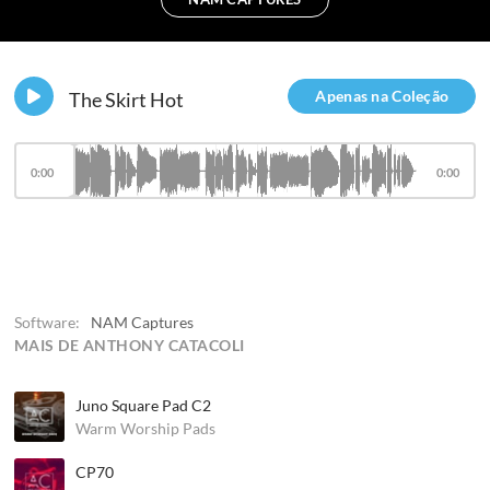
Apenas na Coleção
The Skirt Hot
0:00
0:00
Software:
NAM Captures
MAIS DE ANTHONY CATACOLI
Juno Square Pad C2
Warm Worship Pads
CP70