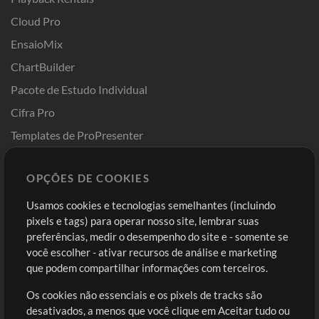
Cloud Pro
EnsaioMix
ChartBuilder
Pacote de Estudo Individual
Cifra Pro
Templates de ProPresenter
Sounds
OPÇÕES DE COOKIES
Loja
Conta
Usamos cookies e tecnologias semelhantes (incluindo
Comprar Créditos
Entre
pixels e tags) para operar nosso site, lembrar suas
preferências, medir o desempenho do site e - somente se
Conteúdo Grátis
Cadastre-se
você escolher - ativar recursos de análise e marketing
Solicite uma Música
Ir ao carrinho
que podem compartilhar informações com terceiros.
Os cookies não essenciais e os pixels de tracks são
Extras
desativados, a menos que você clique em Aceitar tudo ou
Sessões