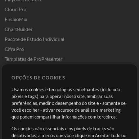
Cloud Pro
EnsaioMix
ChartBuilder
Pacote de Estudo Individual
Cifra Pro
Templates de ProPresenter
Sounds
OPÇÕES DE COOKIES
Loja
Conta
Usamos cookies e tecnologias semelhantes (incluindo
Comprar Créditos
Entre
pixels e tags) para operar nosso site, lembrar suas
preferências, medir o desempenho do site e - somente se
Conteúdo Grátis
Cadastre-se
você escolher - ativar recursos de análise e marketing
Solicite uma Música
Ir ao carrinho
que podem compartilhar informações com terceiros.
Os cookies não essenciais e os pixels de tracks são
Extras
desativados, a menos que você clique em Aceitar tudo ou
Sessões