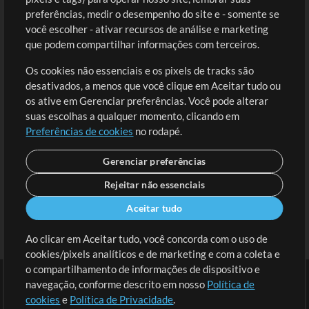
preferências, medir o desempenho do site e - somente se
Conteúdo Grátis
Cadastre-se
você escolher - ativar recursos de análise e marketing
Solicite uma Música
Ir ao carrinho
que podem compartilhar informações com terceiros.
Os cookies não essenciais e os pixels de tracks são
Extras
desativados, a menos que você clique em Aceitar tudo ou
Sessões
os ative em Gerenciar preferências. Você pode alterar
Envie seu conteúdo
suas escolhas a qualquer momento, clicando em
Preferências de cookies
no rodapé.
Playlist
MT Conference
Gerenciar preferências
Rejeitar não essenciais
Aceitar tudo
Ao clicar em Aceitar tudo, você concorda com o uso de
cookies/pixels analíticos e de marketing e com a coleta e
o compartilhamento de informações de dispositivo e
navegação, conforme descrito em nosso
Política de
cookies
e
Política de Privacidade
.
Termos
|
Política de Privacidade
|