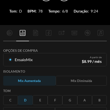
Tom:
D
BPM:
78
Tempo:
6/8
Duração:
9:24
OPÇÕES DE COMPRA
A partir de
EnsaioMix
$
8.99
/ mês
Mixagens criadas a partir da gravação original. Disponível em
ISOLAMENTO
todas as 12 tonalidades com mixagens Up e Minus para cada
parte mais a música original.
Mix Aumentada
Mix Diminuída
Saiba Mais
TOM
ASSINE
C
D
E
F
G
A
B