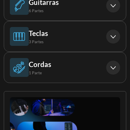
Guitarras
6 Partes
Baixo Synth
Violão
Teclas
3 Partes
Guitarra
Piano
Cordas
1 Parte
Guitarra 2
Teclas
Cordas
Guitarra 3
Teclados 2