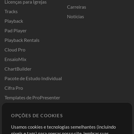
Licenças para Igrejas
Carreiras
Tracks
Notícias
Playback
Pad Player
Playback Rentals
Cloud Pro
EnsaioMix
ChartBuilder
Pacote de Estudo Individual
Cifra Pro
Templates de ProPresenter
Sounds
OPÇÕES DE COOKIES
Loja
Conta
Usamos cookies e tecnologias semelhantes (incluindo
Comprar Créditos
Entre
pixels e tags) para operar nosso site, lembrar suas