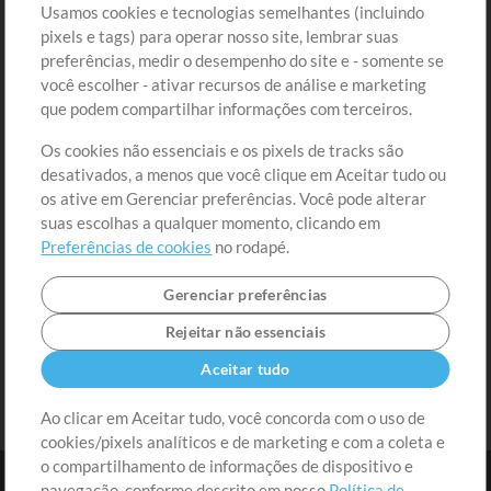
Usamos cookies e tecnologias semelhantes (incluindo
Comprar Créditos
Entre
pixels e tags) para operar nosso site, lembrar suas
preferências, medir o desempenho do site e - somente se
Conteúdo Grátis
Cadastre-se
você escolher - ativar recursos de análise e marketing
Solicite uma Música
Ir ao carrinho
que podem compartilhar informações com terceiros.
Os cookies não essenciais e os pixels de tracks são
Extras
desativados, a menos que você clique em Aceitar tudo ou
Sessões
os ative em Gerenciar preferências. Você pode alterar
Envie seu conteúdo
suas escolhas a qualquer momento, clicando em
Preferências de cookies
no rodapé.
Playlist
MT Conference
Gerenciar preferências
Rejeitar não essenciais
Aceitar tudo
Ao clicar em Aceitar tudo, você concorda com o uso de
cookies/pixels analíticos e de marketing e com a coleta e
o compartilhamento de informações de dispositivo e
navegação, conforme descrito em nosso
Política de