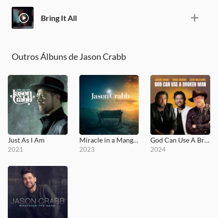
Bring It All
Outros Álbuns de Jason Crabb
Just As I Am
Miracle in a Manger
God Can Use A Broken Man
2021
2023
2024