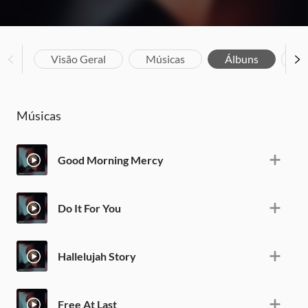
Visão Geral
Músicas
Álbuns
Bi
Músicas
Good Morning Mercy
Do It For You
Hallelujah Story
Free At Last