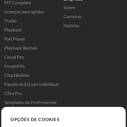
MT Complete
Sobre
Licenças para Igrejas
Carreiras
Tracks
Notícias
Playback
Pad Player
Playback Rentals
Cloud Pro
EnsaioMix
ChartBuilder
Pacote de Estudo Individual
Cifra Pro
Templates de ProPresenter
Sounds
OPÇÕES DE COOKIES
Loja
Conta