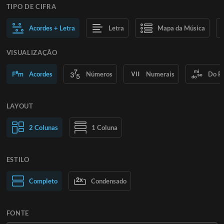
TIPO DE CIFRA
Acordes + Letra
Letra
Mapa da Música
VISUALIZAÇÃO
Acordes
Números
Numerais
Do R
LAYOUT
2 Colunas
1 Coluna
ESTILO
Texto normal
Completo
Condensado
Texto grande
FONTE