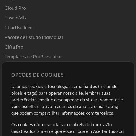
Cloud Pro
EnsaioMix
ChartBuilder
Pacote de Estudo Individual
Cifra Pro
Templates de ProPresenter
Sounds
OPÇÕES DE COOKIES
Loja
Conta
Usamos cookies e tecnologias semelhantes (incluindo
Comprar Créditos
Entre
pixels e tags) para operar nosso site, lembrar suas
preferências, medir o desempenho do site e - somente se
Conteúdo Grátis
Cadastre-se
você escolher - ativar recursos de análise e marketing
Solicite uma Música
Ir ao carrinho
que podem compartilhar informações com terceiros.
Os cookies não essenciais e os pixels de tracks são
Extras
desativados, a menos que você clique em Aceitar tudo ou
Sessões