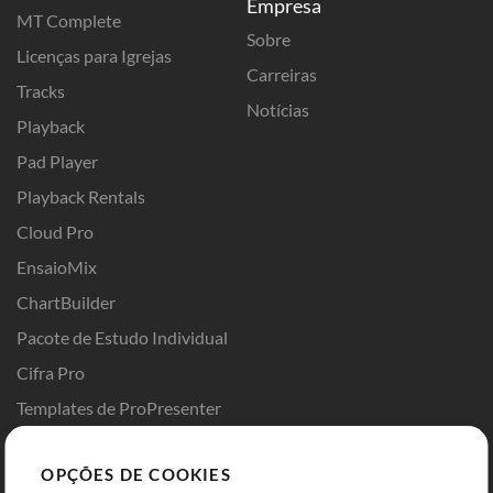
Empresa
MT Complete
Sobre
Licenças para Igrejas
Carreiras
Tracks
Notícias
Playback
Pad Player
Playback Rentals
Cloud Pro
EnsaioMix
ChartBuilder
Pacote de Estudo Individual
Cifra Pro
Templates de ProPresenter
Sounds
OPÇÕES DE COOKIES