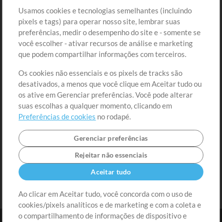
Loja
Conta
Usamos cookies e tecnologias semelhantes (incluindo
Comprar Créditos
Entre
pixels e tags) para operar nosso site, lembrar suas
preferências, medir o desempenho do site e - somente se
Conteúdo Grátis
Cadastre-se
você escolher - ativar recursos de análise e marketing
Solicite uma Música
Ir ao carrinho
que podem compartilhar informações com terceiros.
Os cookies não essenciais e os pixels de tracks são
Extras
desativados, a menos que você clique em Aceitar tudo ou
Sessões
os ative em Gerenciar preferências. Você pode alterar
Envie seu conteúdo
suas escolhas a qualquer momento, clicando em
Preferências de cookies
no rodapé.
Playlist
MT Conference
Gerenciar preferências
Rejeitar não essenciais
Aceitar tudo
Ao clicar em Aceitar tudo, você concorda com o uso de
cookies/pixels analíticos e de marketing e com a coleta e
o compartilhamento de informações de dispositivo e