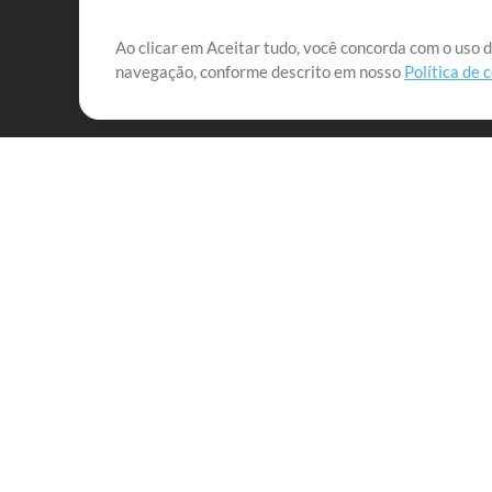
Nossa missão é atender aos líderes de louvor em tod
Ao clicar em Aceitar tudo, você concorda com o uso d
navegação, conforme descrito em nosso
Política de 
que lhes permitam maximizar seu tempo para o que 
Mix Aumentada
Produtos
Recursos
MultiTracks One
Músicas
Pacote Ao Vivo
Lidere Bem
Pacote de Ensaio
Treinamento
Licença de Sincronização
Empresa
MT Complete
Sobre
Licenças para Igrejas