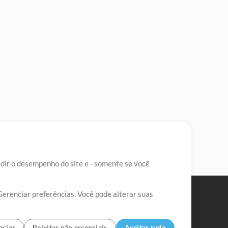
edir o desempenho do site e - somente se você
Gerenciar preferências. Você pode alterar suas
ncias
Rejeitar não essenciais
Aceitar tudo