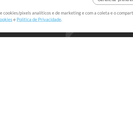
o o mundo, criando recursos
e cookies/pixels analíticos e de marketing e com a coleta e o compar
cookies
e
Política de Privacidade
.
realmente importa.
Loja
Conta
A
Comprar Créditos
Entre
Conteúdo Grátis
Cadastre-se
Solicite uma Música
Ir ao carrinho
T
V
Extras
t
Sessões