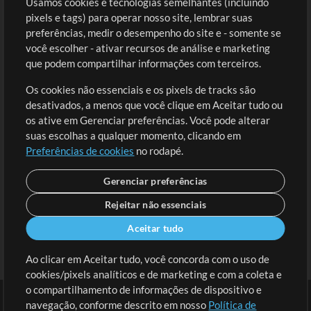
Usamos cookies e tecnologias semelhantes (incluindo
Comprar Créditos
Entre
pixels e tags) para operar nosso site, lembrar suas
preferências, medir o desempenho do site e - somente se
Conteúdo Grátis
Cadastre-se
você escolher - ativar recursos de análise e marketing
Solicite uma Música
Ir ao carrinho
que podem compartilhar informações com terceiros.
Os cookies não essenciais e os pixels de tracks são
Extras
desativados, a menos que você clique em Aceitar tudo ou
Sessões
os ative em Gerenciar preferências. Você pode alterar
Envie seu conteúdo
suas escolhas a qualquer momento, clicando em
Preferências de cookies
no rodapé.
Playlist
MT Conference
Gerenciar preferências
Rejeitar não essenciais
Aceitar tudo
Ao clicar em Aceitar tudo, você concorda com o uso de
cookies/pixels analíticos e de marketing e com a coleta e
o compartilhamento de informações de dispositivo e
navegação, conforme descrito em nosso
Política de