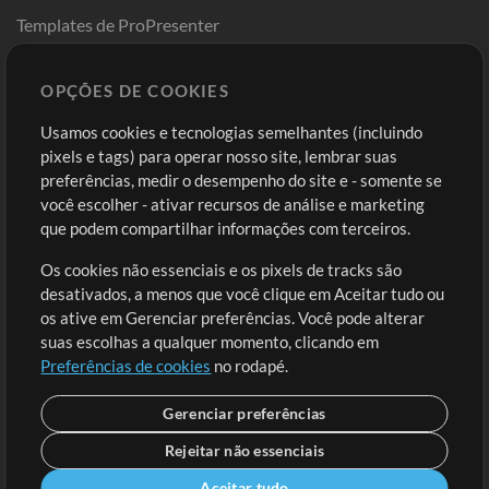
Templates de ProPresenter
Sounds
OPÇÕES DE COOKIES
Loja
Conta
Usamos cookies e tecnologias semelhantes (incluindo
Comprar Créditos
Entre
pixels e tags) para operar nosso site, lembrar suas
preferências, medir o desempenho do site e - somente se
Conteúdo Grátis
Cadastre-se
você escolher - ativar recursos de análise e marketing
Solicite uma Música
Ir ao carrinho
que podem compartilhar informações com terceiros.
Os cookies não essenciais e os pixels de tracks são
Extras
desativados, a menos que você clique em Aceitar tudo ou
Sessões
os ative em Gerenciar preferências. Você pode alterar
Envie seu conteúdo
suas escolhas a qualquer momento, clicando em
Preferências de cookies
no rodapé.
Playlist
MT Conference
Gerenciar preferências
Rejeitar não essenciais
Aceitar tudo