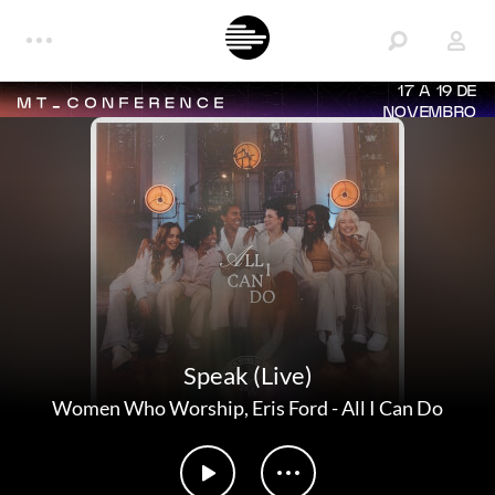
17 A 19 DE
NOVEMBRO
Speak (Live)
Women Who Worship
,
Eris Ford
-
All I Can Do