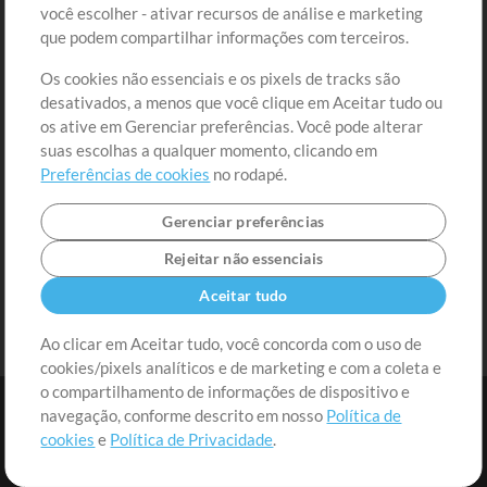
você escolher - ativar recursos de análise e marketing
Solicite uma Música
Ir ao carrinho
que podem compartilhar informações com terceiros.
Os cookies não essenciais e os pixels de tracks são
Extras
desativados, a menos que você clique em Aceitar tudo ou
Sessões
os ative em Gerenciar preferências. Você pode alterar
Envie seu conteúdo
suas escolhas a qualquer momento, clicando em
Preferências de cookies
no rodapé.
Playlist
MT Conference
Gerenciar preferências
Rejeitar não essenciais
Aceitar tudo
Ao clicar em Aceitar tudo, você concorda com o uso de
cookies/pixels analíticos e de marketing e com a coleta e
o compartilhamento de informações de dispositivo e
navegação, conforme descrito em nosso
Política de
cookies
e
Política de Privacidade
.
Termos
|
Política de Privacidade
|
Preferências de cookies
|
Contato