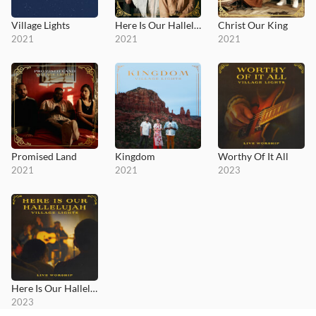
Village Lights
Here Is Our Hallelujah
Christ Our King
2021
2021
2021
Promised Land
Kingdom
Worthy Of It All
2021
2021
2023
Here Is Our Hallelujah
2023