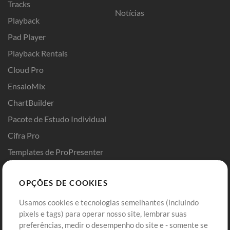
Tracks
Notícias
Playback
Pad Player
Playback Rentals
Cloud Pro
EnsaioMix
ChartBuilder
Pacote de Estudo Individual
Cifra Pro
Templates de ProPresenter
Sounds
OPÇÕES DE COOKIES
Loja
Conta
Usamos cookies e tecnologias semelhantes (incluindo
Comprar Créditos
Entre
pixels e tags) para operar nosso site, lembrar suas
preferências, medir o desempenho do site e - somente se
Conteúdo Grátis
Cadastre-se