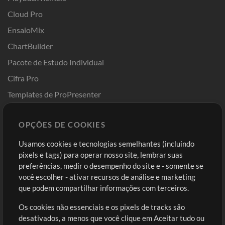
Cloud Pro
EnsaioMix
ChartBuilder
Pacote de Estudo Individual
Cifra Pro
Templates de ProPresenter
Sounds
OPÇÕES DE COOKIES
Loja
Conta
Usamos cookies e tecnologias semelhantes (incluindo
Comprar Créditos
Entre
pixels e tags) para operar nosso site, lembrar suas
preferências, medir o desempenho do site e - somente se
Conteúdo Grátis
Cadastre-se
você escolher - ativar recursos de análise e marketing
Solicite uma Música
Ir ao carrinho
que podem compartilhar informações com terceiros.
Os cookies não essenciais e os pixels de tracks são
Extras
desativados, a menos que você clique em Aceitar tudo ou
Sessões