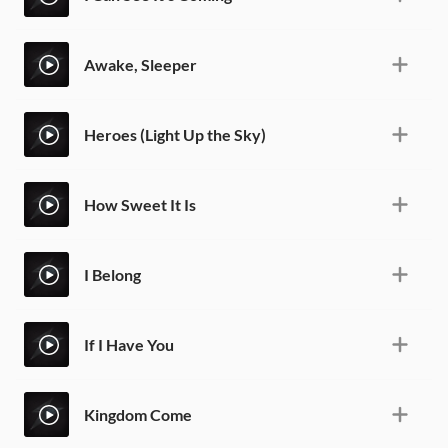
Awake, Sleeper
Heroes (Light Up the Sky)
How Sweet It Is
I Belong
If I Have You
Kingdom Come