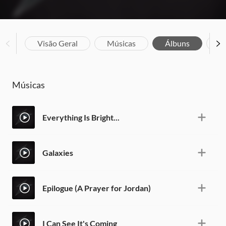
Visão Geral
Músicas
Álbuns
Bi
Músicas
Everything Is Bright...
Galaxies
Epilogue (A Prayer for Jordan)
I Can See It's Coming