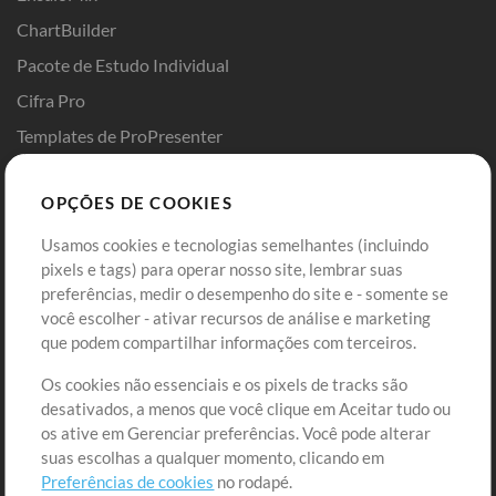
ChartBuilder
Pacote de Estudo Individual
Cifra Pro
Templates de ProPresenter
Sounds
OPÇÕES DE COOKIES
Loja
Conta
Usamos cookies e tecnologias semelhantes (incluindo
Comprar Créditos
Entre
pixels e tags) para operar nosso site, lembrar suas
preferências, medir o desempenho do site e - somente se
Conteúdo Grátis
Cadastre-se
você escolher - ativar recursos de análise e marketing
Solicite uma Música
Ir ao carrinho
que podem compartilhar informações com terceiros.
Os cookies não essenciais e os pixels de tracks são
Extras
desativados, a menos que você clique em Aceitar tudo ou
Sessões
os ative em Gerenciar preferências. Você pode alterar
Envie seu conteúdo
suas escolhas a qualquer momento, clicando em
Preferências de cookies
no rodapé.
Playlist