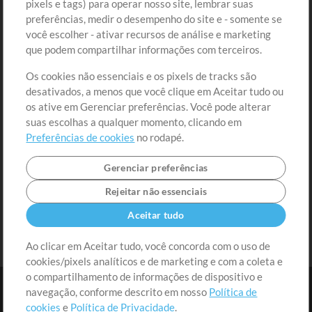
pixels e tags) para operar nosso site, lembrar suas
preferências, medir o desempenho do site e - somente se
Conteúdo Grátis
Cadastre-se
você escolher - ativar recursos de análise e marketing
Solicite uma Música
Ir ao carrinho
que podem compartilhar informações com terceiros.
Os cookies não essenciais e os pixels de tracks são
Extras
desativados, a menos que você clique em Aceitar tudo ou
Sessões
os ative em Gerenciar preferências. Você pode alterar
Envie seu conteúdo
suas escolhas a qualquer momento, clicando em
Preferências de cookies
no rodapé.
Playlist
MT Conference
Gerenciar preferências
Rejeitar não essenciais
Aceitar tudo
Ao clicar em Aceitar tudo, você concorda com o uso de
cookies/pixels analíticos e de marketing e com a coleta e
o compartilhamento de informações de dispositivo e
navegação, conforme descrito em nosso
Política de
cookies
e
Política de Privacidade
.