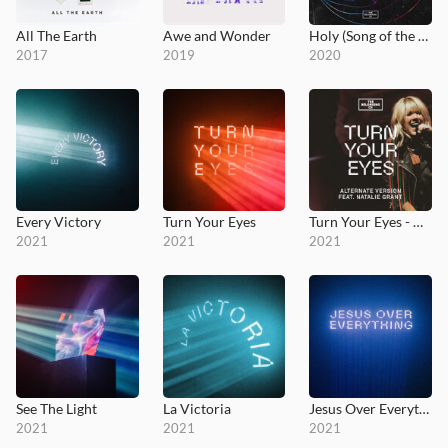
All The Earth
Awe and Wonder
Holy (Song of the Ages)
2017
2019
2020
Every Victory
Turn Your Eyes
Turn Your Eyes - Alternate Version
2021
2021
2021
See The Light
La Victoria
Jesus Over Everything (Radio Edit)
2021
2021
2021