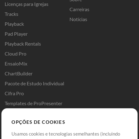
Licenças para Igrejas
Carreiras
Tracks
Notícias
Playback
Pad Player
Playback Rentals
Cloud Pro
EnsaioMix
ChartBuilder
Pacote de Estudo Individual
Cifra Pro
Templates de ProPresenter
Sounds
OPÇÕES DE COOKIES
Loja
Conta
Usamos cookies e tecnologias semelhantes (incluindo
Comprar Créditos
Entre