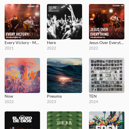
Every Victory - MultiTracks.com Session
Here
Jesus Over Everything - MultiTracks.com Session
2021
2022
2022
Now
Pneuma
TEN
2022
2023
2024