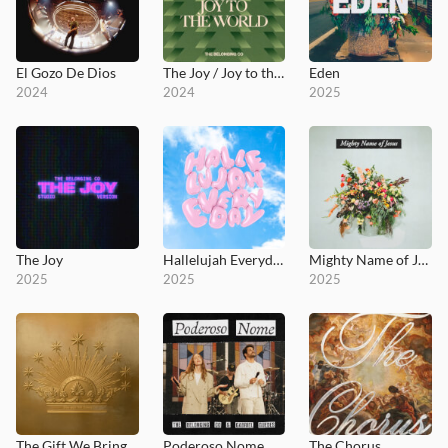
El Gozo De Dios
The Joy / Joy to the World
Eden
2024
2024
2025
The Joy
Hallelujah Everyday
Mighty Name of Jesus (Live)
2025
2025
2025
The Gift We Bring
Poderoso Nome
The Chorus