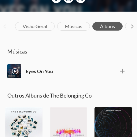
Visão Geral
Músicas
Álbuns
Bi
Músicas
Eyes On You
Outros Álbuns de The Belonging Co