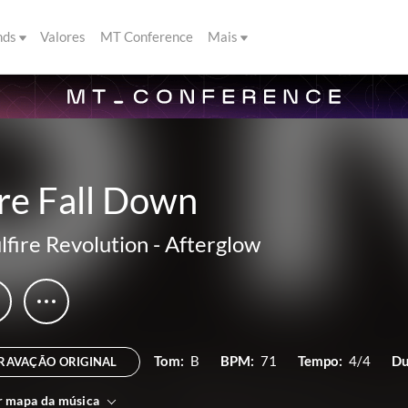
nds
Valores
MT Conference
Mais
re Fall Down
lfire Revolution
-
Afterglow
Tom:
B
BPM:
71
Tempo:
4/4
Du
RAVAÇÃO ORIGINAL
r mapa da música