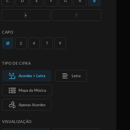
C
D
E
F
G
A
B
quantas versões desejar.
Saiba Mais
ASSINE
ADICIONAR AO CARRINHO
CAPO
2
4
7
9
TIPO DE CIFRA
Acordes + Letra
Letra
Mapa da Música
Apenas Acordes
VISUALIZAÇÃO