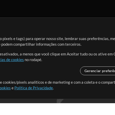
 pixels e tags) para operar nosso site, lembrar suas preferências, m
ue podem compartilhar informações com terceiros.
desativados, a menos que você clique em Aceitar tudo ou os ative em 
ias de cookies
no rodapé.
Gerenciar preferê
o o mundo, criando recursos
e cookies/pixels analíticos e de marketing e com a coleta e o compar
cookies
e
Política de Privacidade
.
realmente importa.