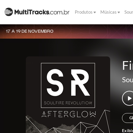
Produtos
Músicas
Sou
17 A 19 DE NOVEMBRO
Fi
Sou
G
Exibi