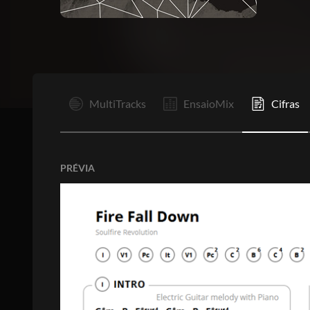
I
MultiTracks
EnsaioMix
Cifras
PRÉVIA