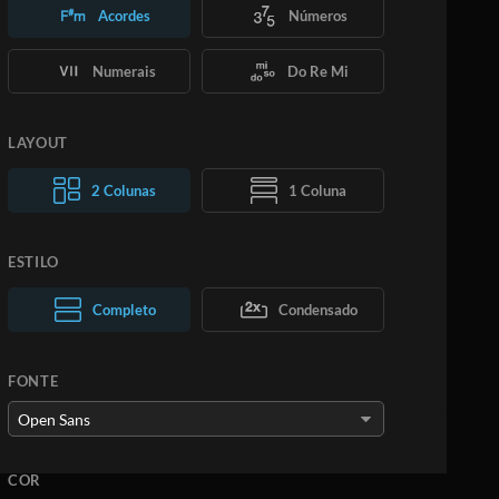
Acordes
Números
Numerais
Do Re Mi
LAYOUT
2 Colunas
1 Coluna
ESTILO
Texto normal
Completo
Texto grande
Condensado
FONTE
COR