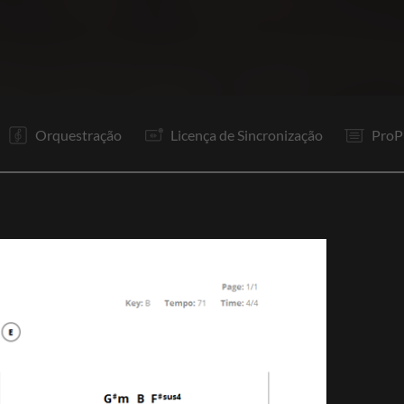
V1
Pr
It
V1
Pr
R1
P
R1
P
F
Orquestração
Licença de Sincronização
ProP