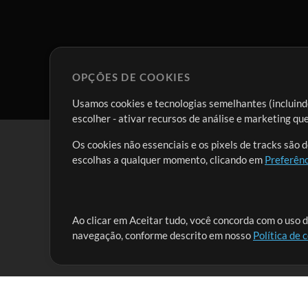
OPÇÕES DE COOKIES
Usamos cookies e tecnologias semelhantes (incluindo
escolher - ativar recursos de análise e marketing q
Os cookies não essenciais e os pixels de tracks são 
escolhas a qualquer momento, clicando em
Preferênc
Nossa missão é atender aos líderes de louvor em tod
Ao clicar em Aceitar tudo, você concorda com o uso d
navegação, conforme descrito em nosso
Política de 
que lhes permitam maximizar seu tempo para o que 