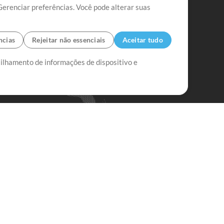
Gerenciar preferências. Você pode alterar suas
ncias
Rejeitar não essenciais
Aceitar tudo
tilhamento de informações de dispositivo e
Mix Aumentada
Mix Diminuída
Começar
ssine a
newsletter do Multitracks.com.br
Assine
em alguma dúvida?