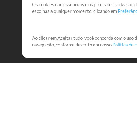
Os cookies não essenciais e os pixels de tracks são 
escolhas a qualquer momento, clicando em
Preferênc
Nossa missão é atender aos líderes de louvor em tod
Ao clicar em Aceitar tudo, você concorda com o uso d
navegação, conforme descrito em nosso
Política de 
que lhes permitam maximizar seu tempo para o que 
Mix Aumentada
Produtos
Recursos
MultiTracks One
Músicas
Pacote Ao Vivo
Lidere Bem
Pacote de Ensaio
Treinamento