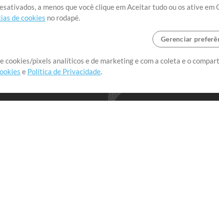
desativados, a menos que você clique em Aceitar tudo ou os ative em 
ias de cookies
no rodapé.
Gerenciar preferê
o o mundo, criando recursos
e cookies/pixels analíticos e de marketing e com a coleta e o compar
cookies
e
Política de Privacidade
.
realmente importa.
Loja
Conta
A
Comprar Créditos
Entre
Conteúdo Grátis
Cadastre-se
Solicite uma Música
Ir ao carrinho
T