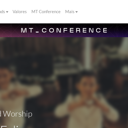
nds
Valores
MT Conference
Mais
d Worship