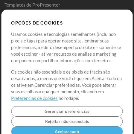
Templates de ProPresenter
Sounds
OPÇÕES DE COOKIES
Loja
Conta
Usamos cookies e tecnologias semelhantes (incluindo
Comprar Créditos
Entre
pixels e tags) para operar nosso site, lembrar suas
preferências, medir o desempenho do site e - somente se
Conteúdo Grátis
Cadastre-se
você escolher - ativar recursos de análise e marketing
Solicite uma Música
Ir ao carrinho
que podem compartilhar informações com terceiros.
Os cookies não essenciais e os pixels de tracks são
Extras
desativados, a menos que você clique em Aceitar tudo ou
Sessões
os ative em Gerenciar preferências. Você pode alterar
Envie seu conteúdo
suas escolhas a qualquer momento, clicando em
Preferências de cookies
no rodapé.
Playlist
MT Conference
Gerenciar preferências
Rejeitar não essenciais
Aceitar tudo