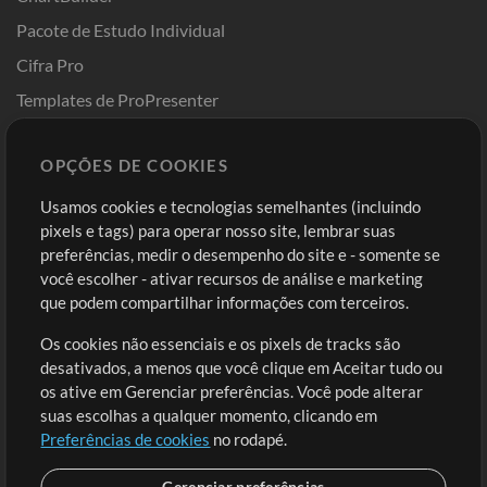
Pacote de Estudo Individual
Cifra Pro
Templates de ProPresenter
Sounds
OPÇÕES DE COOKIES
Loja
Conta
Usamos cookies e tecnologias semelhantes (incluindo
Comprar Créditos
Entre
pixels e tags) para operar nosso site, lembrar suas
preferências, medir o desempenho do site e - somente se
Conteúdo Grátis
Cadastre-se
você escolher - ativar recursos de análise e marketing
Solicite uma Música
Ir ao carrinho
que podem compartilhar informações com terceiros.
Os cookies não essenciais e os pixels de tracks são
Extras
desativados, a menos que você clique em Aceitar tudo ou
Sessões
os ative em Gerenciar preferências. Você pode alterar
Envie seu conteúdo
suas escolhas a qualquer momento, clicando em
Preferências de cookies
no rodapé.
Playlist
MT Conference
Gerenciar preferências