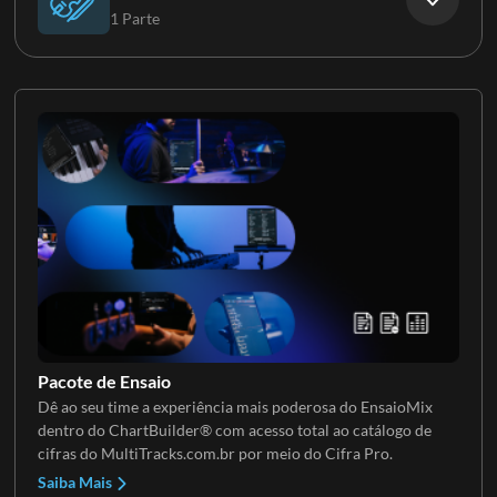
1 Parte
Backs
Cordas
Pacote de Ensaio
Dê ao seu time a experiência mais poderosa do EnsaioMix
dentro do ChartBuilder® com acesso total ao catálogo de
cifras do MultiTracks.com.br por meio do Cifra Pro.
Saiba Mais