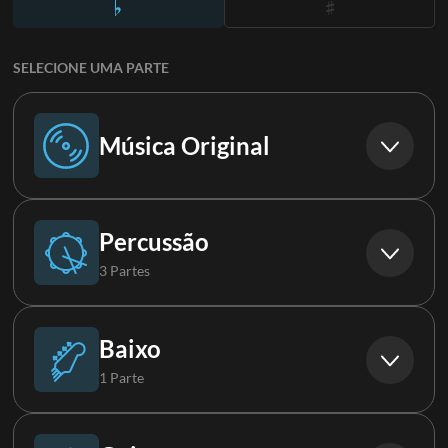
SELECIONE UMA PARTE
Música Original
Música Original
Percussão
3 Partes
Bateria
Baixo
1 Parte
Percussão
Baixo