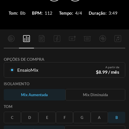
Tom:
Bb
BPM:
112
Tempo:
4/4
Duração:
3:49
OPÇÕES DE COMPRA
A partir de
EnsaioMix
$
8.99
/ mês
Mixagens criadas a partir da gravação original. Disponível em
ISOLAMENTO
todas as 12 tonalidades com mixagens Up e Minus para cada
parte mais a música original.
Mix Aumentada
Mix Diminuída
Saiba Mais
TOM
ASSINE
C
D
E
F
G
A
B