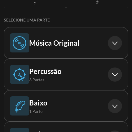
SELECIONE UMA PARTE
Música Original
Música Original
Percussão
3 Partes
Bateria
Baixo
1 Parte
Percussão
Baixo