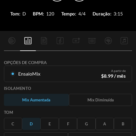
Tom:
D
BPM:
120
Tempo:
4/4
Duração:
3:15
OPÇÕES DE COMPRA
A partir de
EnsaioMix
$
8.99
/ mês
Mixagens criadas a partir da gravação original. Disponível em
ISOLAMENTO
todas as 12 tonalidades com mixagens Up e Minus para cada
parte mais a música original.
Mix Aumentada
Mix Diminuída
Saiba Mais
TOM
ASSINE
C
D
E
F
G
A
B