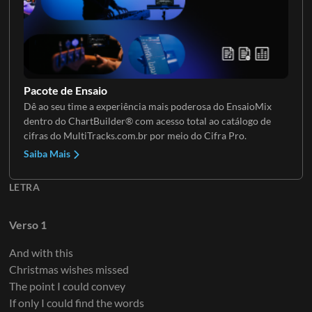
Pacote de Ensaio
Dê ao seu time a experiência mais poderosa do EnsaioMix
dentro do ChartBuilder® com acesso total ao catálogo de
cifras do MultiTracks.com.br por meio do Cifra Pro.
Saiba Mais
LETRA
Verso 1
And with this
Christmas wishes missed
The point I could convey
If only I could find the words