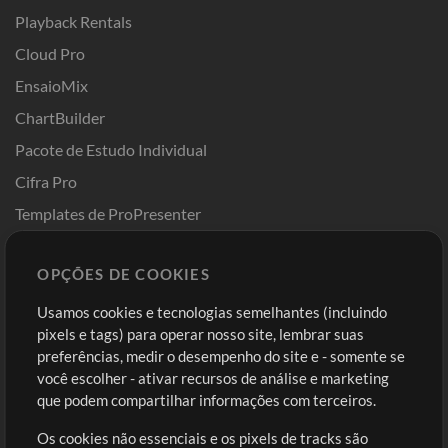
Playback Rentals
Cloud Pro
EnsaioMix
ChartBuilder
Pacote de Estudo Individual
Cifra Pro
Templates de ProPresenter
Sounds
OPÇÕES DE COOKIES
Loja
Conta
Usamos cookies e tecnologias semelhantes (incluindo
Comprar Créditos
Entre
pixels e tags) para operar nosso site, lembrar suas
preferências, medir o desempenho do site e - somente se
Conteúdo Grátis
Cadastre-se
você escolher - ativar recursos de análise e marketing
Solicite uma Música
Ir ao carrinho
que podem compartilhar informações com terceiros.
Os cookies não essenciais e os pixels de tracks são
Extras