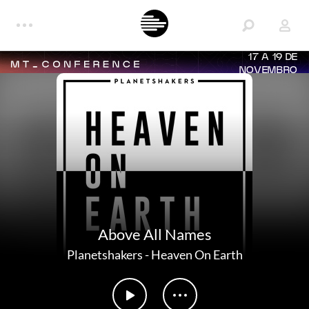
17 A 19 DE
NOVEMBRO
Above All Names
Planetshakers
-
Heaven On Earth