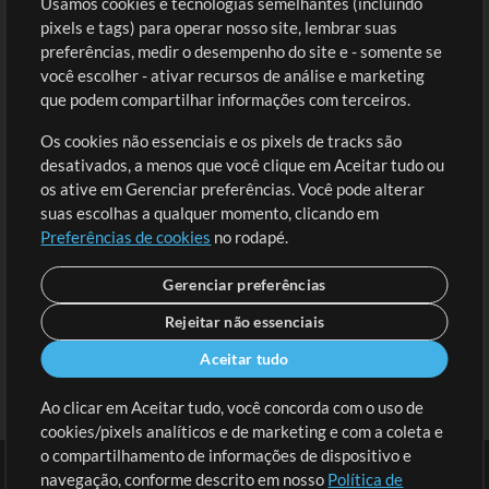
Usamos cookies e tecnologias semelhantes (incluindo
Comprar Créditos
Entre
pixels e tags) para operar nosso site, lembrar suas
preferências, medir o desempenho do site e - somente se
Conteúdo Grátis
Cadastre-se
você escolher - ativar recursos de análise e marketing
Solicite uma Música
Ir ao carrinho
que podem compartilhar informações com terceiros.
Os cookies não essenciais e os pixels de tracks são
Extras
desativados, a menos que você clique em Aceitar tudo ou
Sessões
os ative em Gerenciar preferências. Você pode alterar
Envie seu conteúdo
suas escolhas a qualquer momento, clicando em
Preferências de cookies
no rodapé.
Playlist
MT Conference
Gerenciar preferências
Rejeitar não essenciais
Aceitar tudo
Ao clicar em Aceitar tudo, você concorda com o uso de
cookies/pixels analíticos e de marketing e com a coleta e
o compartilhamento de informações de dispositivo e
navegação, conforme descrito em nosso
Política de