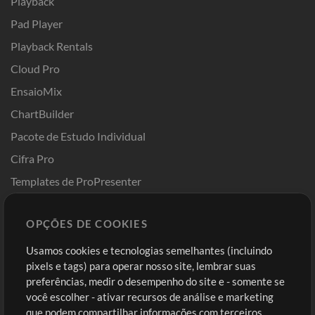
Playback
Pad Player
Playback Rentals
Cloud Pro
EnsaioMix
ChartBuilder
Pacote de Estudo Individual
Cifra Pro
Templates de ProPresenter
Sounds
OPÇÕES DE COOKIES
Loja
Conta
Usamos cookies e tecnologias semelhantes (incluindo
Comprar Créditos
Entre
pixels e tags) para operar nosso site, lembrar suas
preferências, medir o desempenho do site e - somente se
Conteúdo Grátis
Cadastre-se
você escolher - ativar recursos de análise e marketing
Solicite uma Música
Ir ao carrinho
que podem compartilhar informações com terceiros.