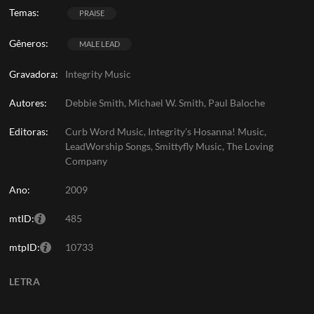
Temas:
PRAISE
Gêneros:
MALE LEAD
Gravadora:
Integrity Music
Autores:
Debbie Smith, Michael W. Smith, Paul Baloche
Editoras:
Curb Word Music, Integrity's Hosanna! Music,
LeadWorship Songs, Smittyfly Music, The Loving
Company
Ano:
2009
mtID:
485
mtpID:
10733
LETRA