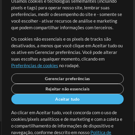
Usamos cookies e tecnologias semelhantes (incluindo
Comprar Créditos
Entre
pixels e tags) para operar nosso site, lembrar suas
preferências, medir o desempenho do site e - somente se
Conteúdo Grátis
Cadastre-se
você escolher - ativar recursos de análise e marketing
Solicite uma Música
Ir ao carrinho
que podem compartilhar informações com terceiros.
Os cookies não essenciais e os pixels de tracks são
Extras
desativados, a menos que você clique em Aceitar tudo ou
Sessões
os ative em Gerenciar preferências. Você pode alterar
Envie seu conteúdo
suas escolhas a qualquer momento, clicando em
Preferências de cookies
no rodapé.
Playlist
MT Conference
Gerenciar preferências
Rejeitar não essenciais
Aceitar tudo
Ao clicar em Aceitar tudo, você concorda com o uso de
cookies/pixels analíticos e de marketing e com a coleta e
o compartilhamento de informações de dispositivo e
navegação, conforme descrito em nosso
Política de