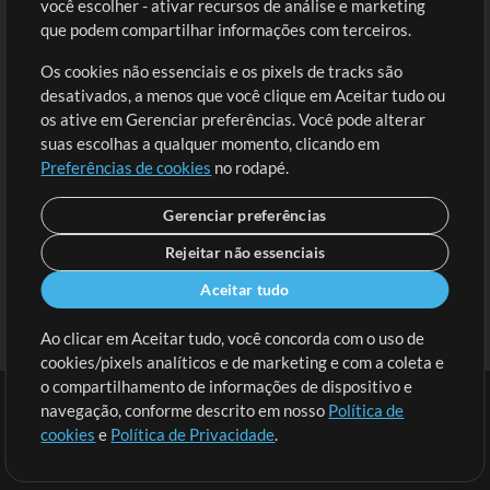
você escolher - ativar recursos de análise e marketing
Solicite uma Música
Ir ao carrinho
que podem compartilhar informações com terceiros.
Os cookies não essenciais e os pixels de tracks são
Extras
desativados, a menos que você clique em Aceitar tudo ou
Sessões
os ative em Gerenciar preferências. Você pode alterar
Envie seu conteúdo
suas escolhas a qualquer momento, clicando em
Preferências de cookies
no rodapé.
Playlist
MT Conference
Gerenciar preferências
Rejeitar não essenciais
Aceitar tudo
Ao clicar em Aceitar tudo, você concorda com o uso de
cookies/pixels analíticos e de marketing e com a coleta e
o compartilhamento de informações de dispositivo e
navegação, conforme descrito em nosso
Política de
cookies
e
Política de Privacidade
.
Termos
|
Política de Privacidade
|
Preferências de cookies
|
Contato