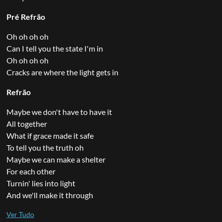
Pré Refrão
Oh oh oh oh
Can I tell you the state I'm in
Oh oh oh oh
Cracks are where the light gets in
Refrão
Maybe we don't have to have it
All together
What if grace made it safe
To tell you the truth oh
Maybe we can make a shelter
For each other
Turnin' lies into light
And we'll make it through