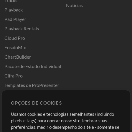
Tracks
Notícias
Playback
Pad Player
Playback Rentals
Cloud Pro
EnsaioMix
ChartBuilder
Pacote de Estudo Individual
Cifra Pro
Templates de ProPresenter
Sounds
OPÇÕES DE COOKIES
Loja
Conta
Usamos cookies e tecnologias semelhantes (incluindo
Comprar Créditos
Entre
pixels e tags) para operar nosso site, lembrar suas
preferências, medir o desempenho do site e - somente se
Conteúdo Grátis
Cadastre-se