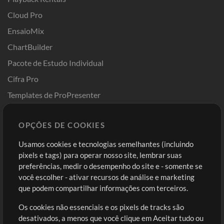
Cloud Pro
EnsaioMix
ChartBuilder
Pacote de Estudo Individual
Cifra Pro
Templates de ProPresenter
Sounds
OPÇÕES DE COOKIES
Loja
Conta
Usamos cookies e tecnologias semelhantes (incluindo
Comprar Créditos
Entre
pixels e tags) para operar nosso site, lembrar suas
preferências, medir o desempenho do site e - somente se
Conteúdo Grátis
Cadastre-se
você escolher - ativar recursos de análise e marketing
Solicite uma Música
Ir ao carrinho
que podem compartilhar informações com terceiros.
Os cookies não essenciais e os pixels de tracks são
Extras
desativados, a menos que você clique em Aceitar tudo ou
Sessões