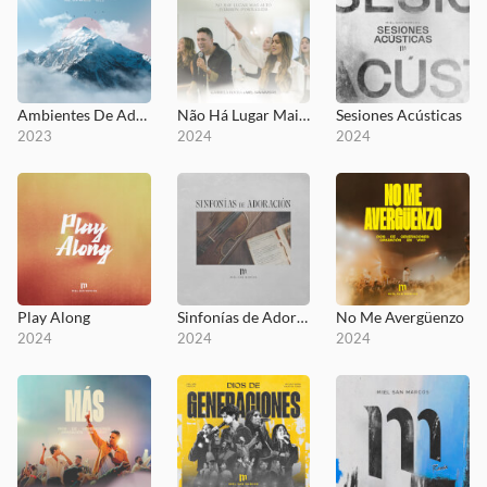
Ambientes De Adoración Vol.2
Não Há Lugar Mais Alto
Sesiones Acústicas
2023
2024
2024
Play Along
Sinfonías de Adoración
No Me Avergüenzo
2024
2024
2024