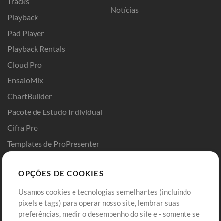
Tracks
Notícias
Playback
Pad Player
Playback Rentals
Cloud Pro
EnsaioMix
ChartBuilder
Pacote de Estudo Individual
Cifra Pro
Templates de ProPresenter
Sounds
OPÇÕES DE COOKIES
Loja
Conta
Usamos cookies e tecnologias semelhantes (incluindo
Comprar Créditos
Entre
pixels e tags) para operar nosso site, lembrar suas
preferências, medir o desempenho do site e - somente se
Conteúdo Grátis
Cadastre-se