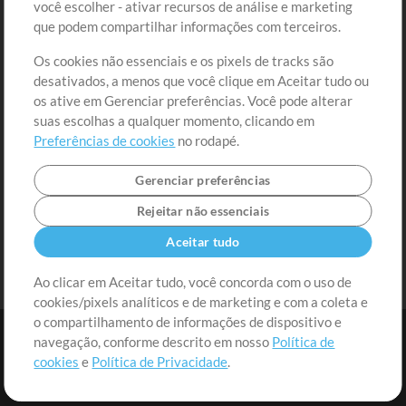
você escolher - ativar recursos de análise e marketing
Solicite uma Música
Ir ao carrinho
que podem compartilhar informações com terceiros.
Os cookies não essenciais e os pixels de tracks são
Extras
desativados, a menos que você clique em Aceitar tudo ou
Sessões
os ative em Gerenciar preferências. Você pode alterar
Envie seu conteúdo
suas escolhas a qualquer momento, clicando em
Preferências de cookies
no rodapé.
Playlist
MT Conference
Gerenciar preferências
Rejeitar não essenciais
Aceitar tudo
Ao clicar em Aceitar tudo, você concorda com o uso de
cookies/pixels analíticos e de marketing e com a coleta e
o compartilhamento de informações de dispositivo e
navegação, conforme descrito em nosso
Política de
cookies
e
Política de Privacidade
.
Termos
|
Política de Privacidade
|
Preferências de cookies
|
Contato