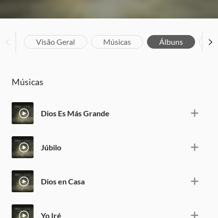
Visão Geral
Músicas
Álbuns
Bi
Músicas
Dios Es Más Grande
Júbilo
Dios en Casa
Yo Iré