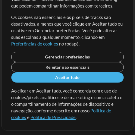
Solicite uma Música
Ir ao carrinho
que podem compartilhar informações com terceiros.
Os cookies não essenciais e os pixels de tracks são
Extras
desativados, a menos que você clique em Aceitar tudo ou
Sessões
os ative em Gerenciar preferências. Você pode alterar
Envie seu conteúdo
suas escolhas a qualquer momento, clicando em
Preferências de cookies
no rodapé.
Playlist
MT Conference
Gerenciar preferências
Rejeitar não essenciais
Aceitar tudo
Ao clicar em Aceitar tudo, você concorda com o uso de
cookies/pixels analíticos e de marketing e com a coleta e
o compartilhamento de informações de dispositivo e
navegação, conforme descrito em nosso
Política de
cookies
e
Política de Privacidade
.
Termos
|
Política de Privacidade
|
Preferências de cookies
|
Contato