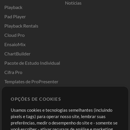
Notícias
Playback
Pad Player
Playback Rentals
Cloud Pro
EnsaioMix
ChartBuilder
Pacote de Estudo Individual
Cifra Pro
Templates de ProPresenter
Sounds
OPÇÕES DE COOKIES
Loja
Conta
Usamos cookies e tecnologias semelhantes (incluindo
Comprar Créditos
Entre
pixels e tags) para operar nosso site, lembrar suas
preferências, medir o desempenho do site e - somente se
Conteúdo Grátis
Cadastre-se
você escolher - ativar recursos de análise e marketing