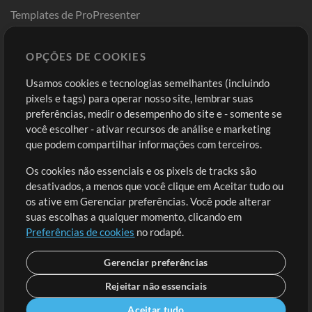
Templates de ProPresenter
Sounds
OPÇÕES DE COOKIES
Loja
Conta
Usamos cookies e tecnologias semelhantes (incluindo
Comprar Créditos
Entre
pixels e tags) para operar nosso site, lembrar suas
preferências, medir o desempenho do site e - somente se
Conteúdo Grátis
Cadastre-se
você escolher - ativar recursos de análise e marketing
Solicite uma Música
Ir ao carrinho
que podem compartilhar informações com terceiros.
Os cookies não essenciais e os pixels de tracks são
Extras
desativados, a menos que você clique em Aceitar tudo ou
Sessões
os ative em Gerenciar preferências. Você pode alterar
Envie seu conteúdo
suas escolhas a qualquer momento, clicando em
Preferências de cookies
no rodapé.
Playlist
MT Conference
Gerenciar preferências
Rejeitar não essenciais
Aceitar tudo