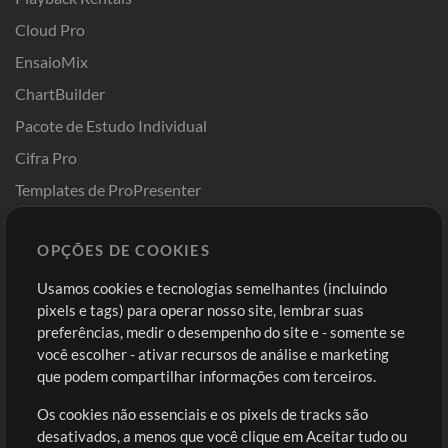
Cloud Pro
EnsaioMix
ChartBuilder
Pacote de Estudo Individual
Cifra Pro
Templates de ProPresenter
Sounds
OPÇÕES DE COOKIES
Loja
Conta
Usamos cookies e tecnologias semelhantes (incluindo
Comprar Créditos
Entre
pixels e tags) para operar nosso site, lembrar suas
preferências, medir o desempenho do site e - somente se
Conteúdo Grátis
Cadastre-se
você escolher - ativar recursos de análise e marketing
Solicite uma Música
Ir ao carrinho
que podem compartilhar informações com terceiros.
Os cookies não essenciais e os pixels de tracks são
Extras
desativados, a menos que você clique em Aceitar tudo ou
Sessões