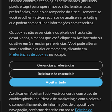
Usamos cookies e tecnologias semelhantes (incluindo
Comprar Créditos
Entre
pixels e tags) para operar nosso site, lembrar suas
preferências, medir o desempenho do site e - somente se
Conteúdo Grátis
Cadastre-se
você escolher - ativar recursos de análise e marketing
Solicite uma Música
Ir ao carrinho
que podem compartilhar informações com terceiros.
Os cookies não essenciais e os pixels de tracks são
Extras
desativados, a menos que você clique em Aceitar tudo ou
Sessões
os ative em Gerenciar preferências. Você pode alterar
Envie seu conteúdo
suas escolhas a qualquer momento, clicando em
Preferências de cookies
no rodapé.
Playlist
MT Conference
Gerenciar preferências
Rejeitar não essenciais
Aceitar tudo
Ao clicar em Aceitar tudo, você concorda com o uso de
cookies/pixels analíticos e de marketing e com a coleta e
o compartilhamento de informações de dispositivo e
navegação, conforme descrito em nosso
Política de