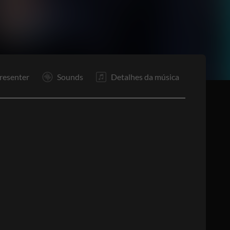
P
Rp
F
resenter
Sounds
Detalhes da música