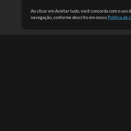
Nossa missão é atender aos líderes de louvor em tod
Ao clicar em Aceitar tudo, você concorda com o uso d
navegação, conforme descrito em nosso
Política de 
que lhes permitam maximizar seu tempo para o que 
Mix Aumentada
Produtos
Recursos
MultiTracks One
Músicas
Pacote Ao Vivo
Lidere Bem
Pacote de Ensaio
Treinamento
Licença de Sincronização
Empresa
MT Complete
Sobre
Licenças para Igrejas