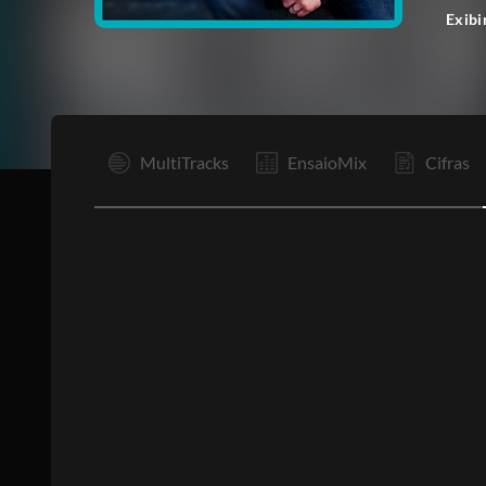
Exibi
I
MultiTracks
EnsaioMix
Cifras