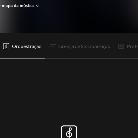
r mapa da música
V1
V2
R1
It
V2
R1
R1
In
P
Rp
R1
R1
Orquestração
Licença de Sincronização
ProP