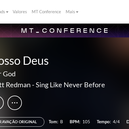
nds
Valores
MT Conference
Mais
osso Deus
r God
tt Redman
-
Sing Like Never Before
Tom:
B
BPM:
105
Tempo:
4/4
D
RAVAÇÃO ORIGINAL