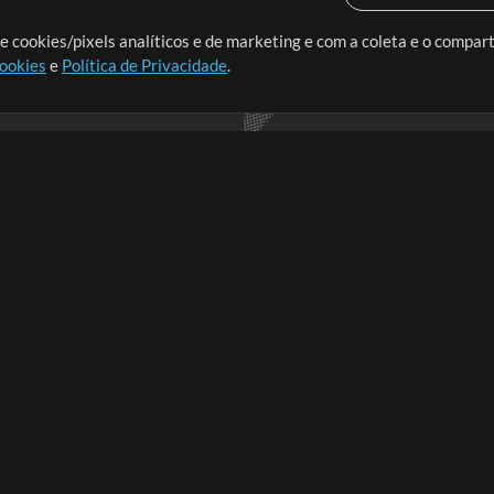
o o mundo, criando recursos
e cookies/pixels analíticos e de marketing e com a coleta e o compar
cookies
e
Política de Privacidade
.
realmente importa.
Loja
Conta
A
Comprar Créditos
Entre
Conteúdo Grátis
Cadastre-se
Solicite uma Música
Ir ao carrinho
T
V
Extras
t
Sessões