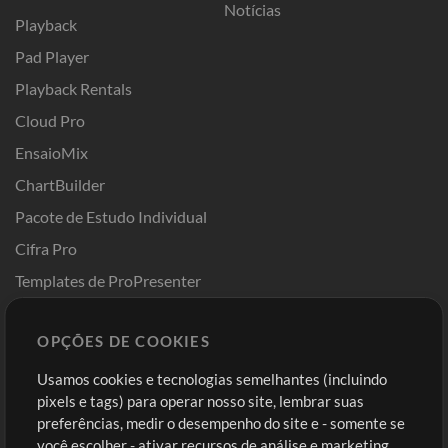
Notícias
Playback
Pad Player
Playback Rentals
Cloud Pro
EnsaioMix
ChartBuilder
Pacote de Estudo Individual
Cifra Pro
Templates de ProPresenter
Sounds
OPÇÕES DE COOKIES
Loja
Conta
Usamos cookies e tecnologias semelhantes (incluindo
Comprar Créditos
Entre
pixels e tags) para operar nosso site, lembrar suas
preferências, medir o desempenho do site e - somente se
Conteúdo Grátis
Cadastre-se
você escolher - ativar recursos de análise e marketing