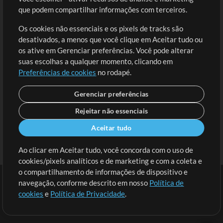
Solicite uma Música
Ir ao carrinho
que podem compartilhar informações com terceiros.
Os cookies não essenciais e os pixels de tracks são
Extras
desativados, a menos que você clique em Aceitar tudo ou
Sessões
os ative em Gerenciar preferências. Você pode alterar
Envie seu conteúdo
suas escolhas a qualquer momento, clicando em
Preferências de cookies
no rodapé.
Playlist
MT Conference
Gerenciar preferências
Rejeitar não essenciais
Aceitar tudo
Ao clicar em Aceitar tudo, você concorda com o uso de
cookies/pixels analíticos e de marketing e com a coleta e
o compartilhamento de informações de dispositivo e
navegação, conforme descrito em nosso
Política de
cookies
e
Política de Privacidade
.
Termos
|
Política de Privacidade
|
Preferências de cookies
|
Contato