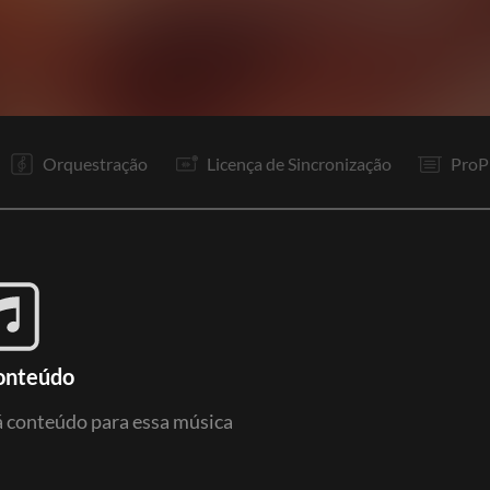
It
V1
V2
Pr
C
It
V3
V4
Pr
C
Bi
Vp
Orquestração
Licença de Sincronização
ProP
onteúdo
 conteúdo para essa música