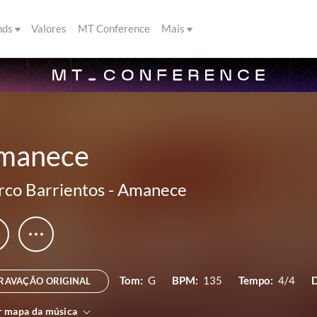
nds
Valores
MT Conference
Mais
manece
co Barrientos
-
Amanece
Tom:
G
BPM:
135
Tempo:
4/4
D
RAVAÇÃO ORIGINAL
r mapa da música