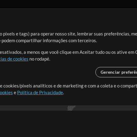
 pixels e tags) para operar nosso site, lembrar suas preferências, m
ue podem compartilhar informações com terceiros.
desativados, a menos que você clique em Aceitar tudo ou os ative em 
ias de cookies
no rodapé.
Gerenciar preferê
o o mundo, criando recursos
e cookies/pixels analíticos e de marketing e com a coleta e o compar
cookies
e
Política de Privacidade
.
realmente importa.