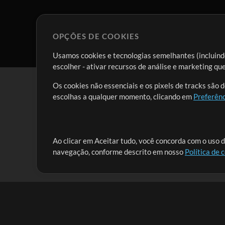
OPÇÕES DE COOKIES
Usamos cookies e tecnologias semelhantes (incluindo
escolher - ativar recursos de análise e marketing q
Os cookies não essenciais e os pixels de tracks são 
escolhas a qualquer momento, clicando em
Preferênc
Nossa missão é atender aos líderes de louvor em tod
Ao clicar em Aceitar tudo, você concorda com o uso d
navegação, conforme descrito em nosso
Política de 
que lhes permitam maximizar seu tempo para o que 