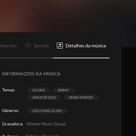
In
C
O
F
resenter
Sounds
Detalhes da música
INFORMAÇÕES DA MÚSICA
Temas:
GLORIA
ANIMO
AMOR DE DIOS
RENACIMIENTO
Gêneros:
SOLO MASCULINO
Gravadora:
Aliento Music Group