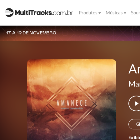
Produtos
Músicas
Sou
17 A 19 DE NOVEMBRO
A
Mar
G
Exibi