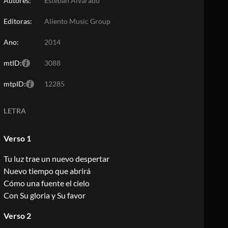
Autores:
Esteban Alvarado
Editoras:
Aliento Music Group
Ano:
2014
mtID:
3088
mtpID:
12285
LETRA
Verso 1
Tu luz trae un nuevo despertar
Nuevo tiempo que abrirá
Cómo una fuente el cielo
Con Su gloria y Su favor
Verso 2