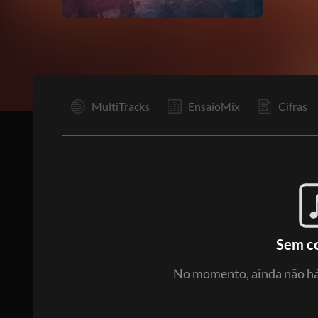
I
MultiTracks
EnsaioMix
Cifras
Sem c
No momento, ainda não há