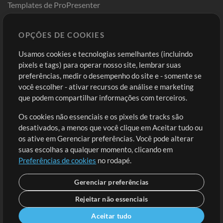
Templates de ProPresenter
Sounds
OPÇÕES DE COOKIES
Loja
Conta
Usamos cookies e tecnologias semelhantes (incluindo
Comprar Créditos
Entre
pixels e tags) para operar nosso site, lembrar suas
preferências, medir o desempenho do site e - somente se
Conteúdo Grátis
Cadastre-se
você escolher - ativar recursos de análise e marketing
Solicite uma Música
Ir ao carrinho
que podem compartilhar informações com terceiros.
Os cookies não essenciais e os pixels de tracks são
Extras
desativados, a menos que você clique em Aceitar tudo ou
Sessões
os ative em Gerenciar preferências. Você pode alterar
Envie seu conteúdo
suas escolhas a qualquer momento, clicando em
Preferências de cookies
no rodapé.
Playlist
MT Conference
Gerenciar preferências
Rejeitar não essenciais
Aceitar tudo