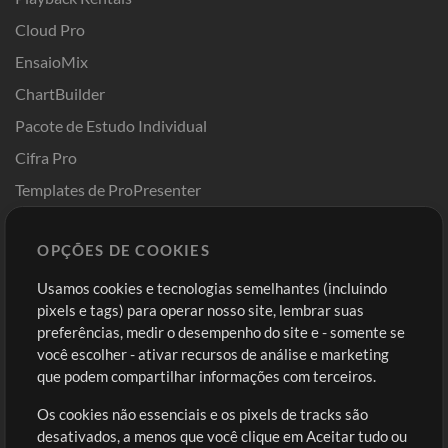
Cloud Pro
EnsaioMix
ChartBuilder
Pacote de Estudo Individual
Cifra Pro
Templates de ProPresenter
Sounds
OPÇÕES DE COOKIES
Loja
Conta
Usamos cookies e tecnologias semelhantes (incluindo
Comprar Créditos
Entre
pixels e tags) para operar nosso site, lembrar suas
preferências, medir o desempenho do site e - somente se
Conteúdo Grátis
Cadastre-se
você escolher - ativar recursos de análise e marketing
Solicite uma Música
Ir ao carrinho
que podem compartilhar informações com terceiros.
Os cookies não essenciais e os pixels de tracks são
Extras
desativados, a menos que você clique em Aceitar tudo ou
Sessões