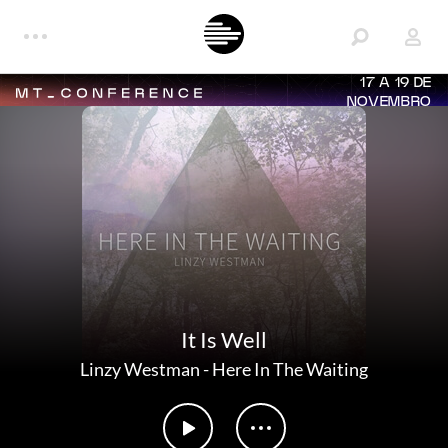
17 A 19 DE
NOVEMBRO
It Is Well
Linzy Westman
-
Here In The Waiting