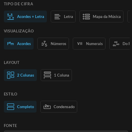
TIPO DE CIFRA
Acordes + Letra
Letra
Mapa da Música
VISUALIZAÇÃO
Acordes
Números
Numerais
Do R
LAYOUT
2 Colunas
1 Coluna
ESTILO
Texto normal
Completo
Condensado
Texto grande
FONTE