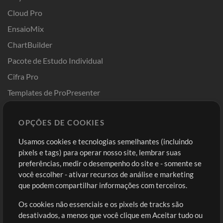
Cloud Pro
EnsaioMix
ChartBuilder
Pacote de Estudo Individual
Cifra Pro
Templates de ProPresenter
Sounds
OPÇÕES DE COOKIES
Loja
Conta
Usamos cookies e tecnologias semelhantes (incluindo
Comprar Créditos
Entre
pixels e tags) para operar nosso site, lembrar suas
preferências, medir o desempenho do site e - somente se
Conteúdo Grátis
Cadastre-se
você escolher - ativar recursos de análise e marketing
Solicite uma Música
Ir ao carrinho
que podem compartilhar informações com terceiros.
Os cookies não essenciais e os pixels de tracks são
Extras
desativados, a menos que você clique em Aceitar tudo ou
Sessões